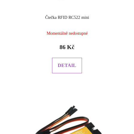
Čtečka RFID RC522 mini
Průměrné
Momentálně nedostupné
hodnocení
produktu
86 Kč
je
5.0
z
DETAIL
5
hvězdiček.