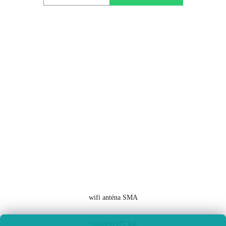
wifi anténa SMA
Průměrné
Skladem
(27 ks)