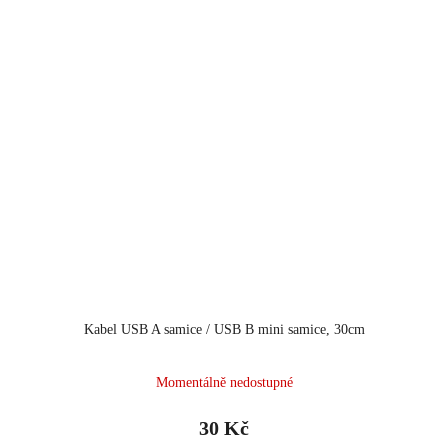
Kabel USB A samice / USB B mini samice, 30cm
Průměrné
Momentálně nedostupné
hodnocení
produktu
30 Kč
je