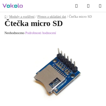
Přejít
Hledat
NÁKUP
na
obsah
KOŠÍK
Domů
/
Moduly a rozšíření
/
Přenos a ukládání dat
/
Čtečka micro SD
Čtečka micro SD
Průměrné
Neohodnoceno
Podrobnosti hodnocení
hodnocení
produktu
je
0.0
z
5
hvězdiček.