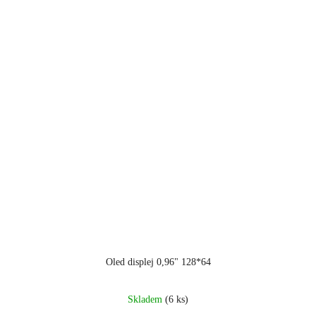
hvězdiček.
Oled displej 0,96" 128*64
Průměrné
Skladem
(6 ks)
hodnocení