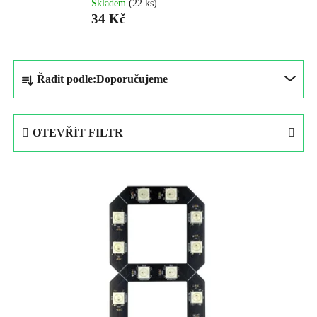
Skladem
(22 ks)
34 Kč
Ř
Řadit podle:
Doporučujeme
a
z
e
OTEVŘÍT FILTR
n
í
V
p
ý
r
p
o
i
d
s
u
p
k
r
t
o
ů