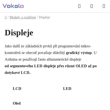
Přejít
Hledat
NÁKUP
na
obsah
KOŠÍK
Domů
/
Moduly a rozšíření
/
Displeje
Displeje
Jako další ze základních prvků při programování mikro-
kontrolérů se obecně považuje důležitý
grafický výstup
. U
Arduina se používají často alfanumerické displeje
od segmentového LED displeje přes různé OLED až po
dotykové LCD.
LCD
LED
Oled