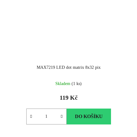
MAX7219 LED dot matrix 8x32 pix
Průměrné
Skladem
(1 ks)
hodnocení
produktu
119 Kč
je
5.0
z
DO KOŠÍKU
5
hvězdiček.