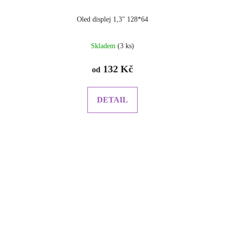
Oled displej 1,3" 128*64
Průměrné
Skladem
(3 ks)
hodnocení
produktu
132 Kč
od
je
5.0
z
DETAIL
5
hvězdiček.