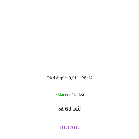
Oled displej 0,91" 128*32
Průměrné
Skladem
(13 ks)
hodnocení
produktu
68 Kč
od
je
5.0
z
DETAIL
5