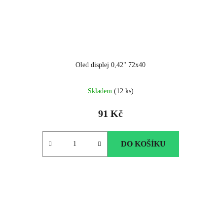
Oled displej 0,42" 72x40
Průměrné
Skladem
(12 ks)
hodnocení
produktu
91 Kč
je
5.0
z
DO KOŠÍKU
5
hvězdiček.