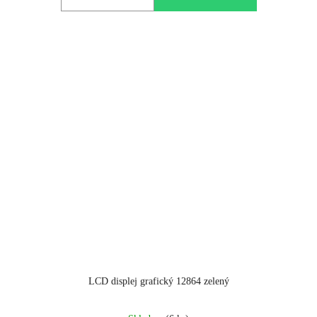
LCD displej grafický 12864 zelený
Průměrné