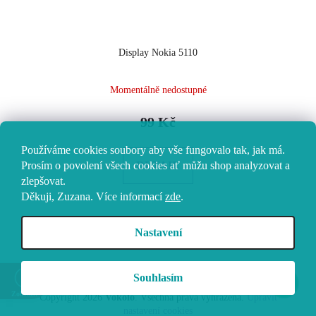
Display Nokia 5110
Momentálně nedostupné
99 Kč
Používáme cookies soubory aby vše fungovalo tak, jak má.
DETAIL
Prosím o povolení všech cookies ať můžu shop analyzovat a
zlepšovat.
Děkuji, Zuzana.
Více informací
zde
.
Nastavení
23
položek celkem
O
v
l
Z
Souhlasím
Vytvořil Shoptet
á
á
Zobrazit
Copyright 2026
Vokolo
. Všechna práva vyhrazena.
Upravit
d
p
nastavení cookies