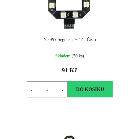
d
u
k
t
ů
NeoPix Segment 7642 - Číslo
Průměrné
Skladem
(50 ks)
hodnocení
produktu
91 Kč
je
5.0
z
DO KOŠÍKU
5
hvězdiček.