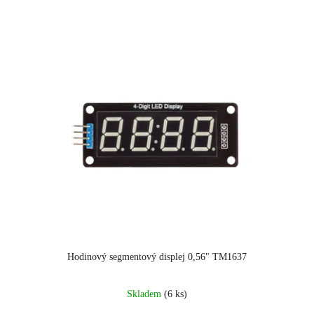
Hodinový segmentový displej 0,56" TM1637
Průměrné
Skladem
(6 ks)
hodnocení