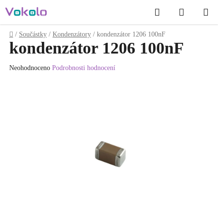
Přejít
Hledat
NÁKUP
na
obsah
KOŠÍK
Domů
/
Součástky
/
Kondenzátory
/
kondenzátor 1206 100nF
kondenzátor 1206 100nF
Průměrné
Neohodnoceno
Podrobnosti hodnocení
hodnocení
produktu
je
0.0
z
5
hvězdiček.