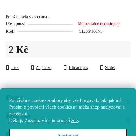
Položka byla vyprodána…
Dostupnost
Momentálně nedostupné
Kód:
C1206/100NF
2 Kč
Měrná cena:
Tisk
Zeptat se
Hlídací pes
Sdílet
Popis
Používáme cookies soubory aby vše fungovalo tak, jak má.
Prosím o povolení všech cookies ať můžu shop analyzovat a
zlepšovat.
Diskuze
Děkuji, Zuzana.
Více informací
zde
.
Hodnocení
Nastavení