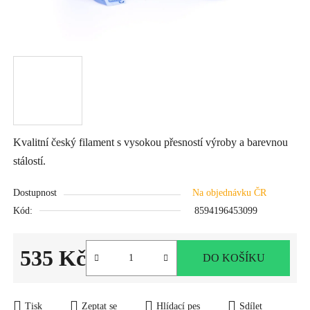
Kvalitní český filament s vysokou přesností výroby a barevnou
stálostí.
Dostupnost
Na objednávku ČR
Kód:
8594196453099
535 Kč
DO KOŠÍKU
Měrná cena:
Tisk
Zeptat se
Hlídací pes
Sdílet