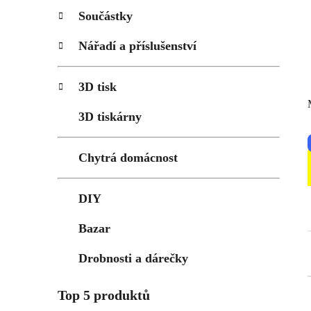
p
Součástky
a
n
Nářadí a příslušenství
e
l
3D tisk
3D tiskárny
Chytrá domácnost
DIY
Bazar
Drobnosti a dárečky
Top 5 produktů