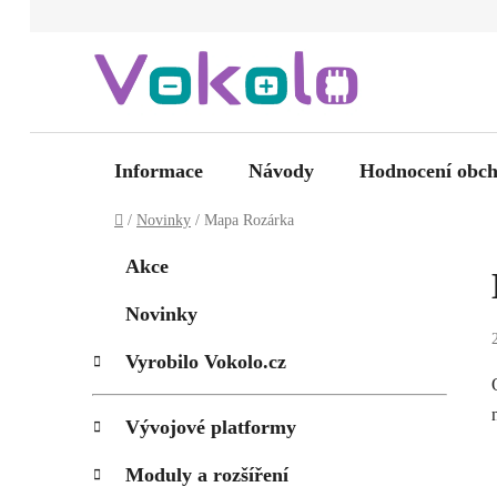
Přejít
na
obsah
Informace
Návody
Hodnocení obc
Domů
/
Novinky
/
Mapa Rozárka
P
K
Přeskočit
Akce
kategorie
a
o
t
s
Novinky
e
t
g
Vyrobilo Vokolo.cz
r
o
a
r
i
n
Vývojové platformy
e
n
Moduly a rozšíření
í