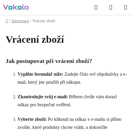
Přejít
Hledat
NÁKUP
na
obsah
KOŠÍK
Domů
/
Informace
/
Vrácení zboží
Vrácení zboží
Jak postupovat při vrácení zboží?
Vyplňte formulář níže:
Zadejte číslo své objednávky a e-
mail, který jste použili při nákupu.
Zkontrolujte svůj e-mail:
Během chvíle vám dorazí
odkaz pro bezpečné ověření.
Vyberte zboží:
Po kliknutí na odkaz v e-mailu si přímo
zvolíte, které produkty chcete vrátit, a dokončíte