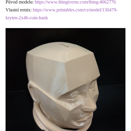
Původ modelu:
https://www.thingiverse.com/thing:4662776
Vlastní remix:
https://www.printables.com/cs/model/130479-
kryten-2x4b-coin-bank