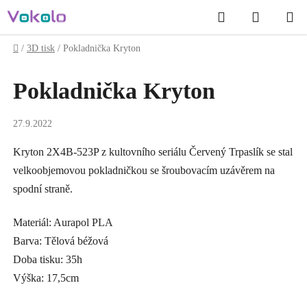
Přejít
Hledat
NÁKUP
na
obsah
KOŠÍK
Domů
/
3D tisk
/
Pokladnička Kryton
Pokladnička Kryton
27.9.2022
Kryton 2X4B-523P z kultovního seriálu Červený Trpaslík se stal
velkoobjemovou pokladničkou se šroubovacím uzávěrem na
spodní straně.
Materiál: Aurapol PLA
Barva: Tělová béžová
Doba tisku: 35h
Výška: 17,5cm