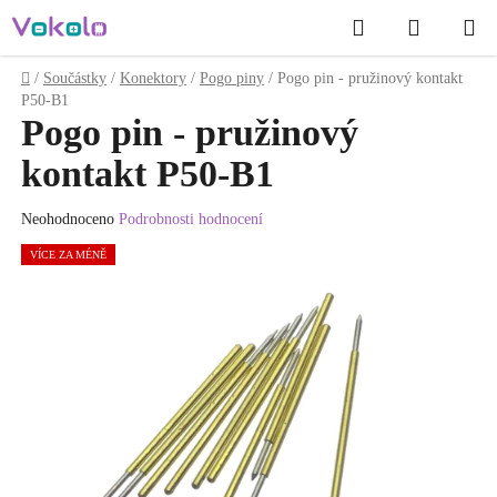
Přejít
Hledat
NÁKUP
na
obsah
KOŠÍK
Domů
/
Součástky
/
Konektory
/
Pogo piny
/
Pogo pin - pružinový kontakt
P50-B1
P
Pogo pin - pružinový
o
kontakt P50-B1
s
t
Průměrné
Neohodnoceno
Podrobnosti hodnocení
r
hodnocení
VÍCE ZA MÉNĚ
a
produktu
n
je
0.0
n
z
í
5
p
hvězdiček.
a
n
e