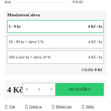
Kód:
P50-B1
Množstevní sleva
1 - 9 ks
4 Kč
/ ks
10 - 99 ks = sleva 5 %
4 Kč
/ ks
100 a více ks = sleva 10 %
4 Kč
/ ks
Ušetříte
0 Kč
4 Kč
DO KOŠÍKU
Měrná cena:
Tisk
Zeptat se
Hlídací pes
Sdílet