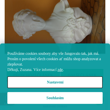
Používáme cookies soubory aby vše fungovalo tak, jak má.
Prosím o povolení všech cookies ať můžu shop analyzovat a
zlepšovat.
Děkuji, Zuzana.
Více informací
zde
.
PŘEDCHOZÍ ČLÁNEK
DALŠÍ ČLÁNEK
Nastavení
Z
Vytvořil Shoptet
Souhlasím
á
Copyright 2026
Vokolo
. Všechna práva vyhrazena.
Upravit
Zobrazit
p
nastavení cookies