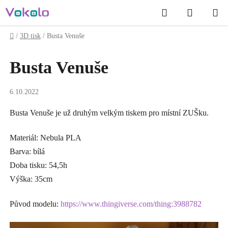
Přejít
Hledat
NÁKUP
na
obsah
KOŠÍK
Domů
/
3D tisk
/
Busta Venuše
Busta Venuše
6.10.2022
Busta Venuše je už druhým velkým tiskem pro místní ZUŠku.
Materiál: Nebula PLA
Barva: bílá
Doba tisku: 54,5h
Výška: 35cm
Původ modelu:
https://www.thingiverse.com/thing:3988782