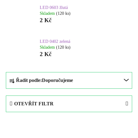
LED 0603 žlutá
Skladem
(120 ks)
2 Kč
LED 0402 zelená
Skladem
(120 ks)
2 Kč
Ř
Řadit podle:
Doporučujeme
a
z
e
OTEVŘÍT FILTR
n
í
V
p
ý
r