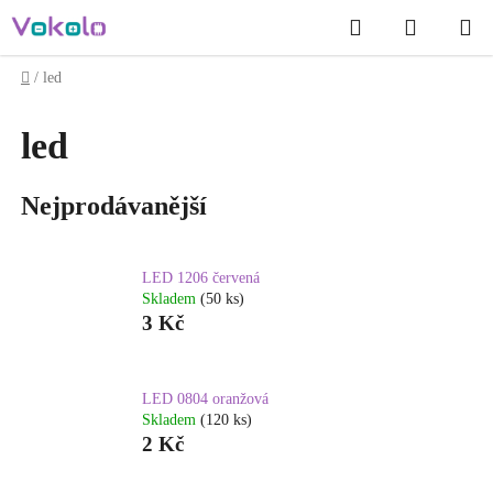
Přejít
Hledat
NÁKUP
na
obsah
KOŠÍK
Domů
/
led
led
Nejprodávanější
LED 1206 červená
Skladem
(50 ks)
3 Kč
LED 0804 oranžová
Skladem
(120 ks)
2 Kč