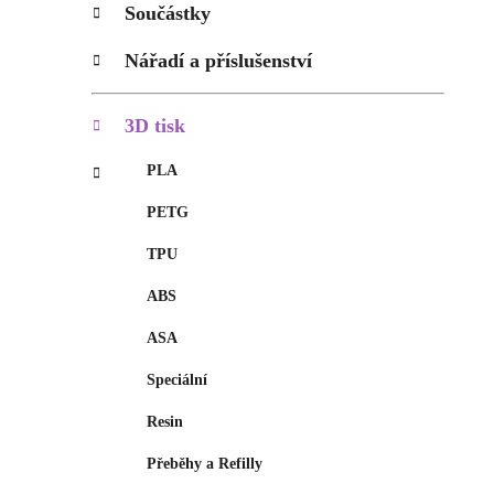
p
Součástky
a
n
Nářadí a příslušenství
e
l
3D tisk
PLA
PETG
TPU
ABS
ASA
Speciální
Resin
Přeběhy a Refilly