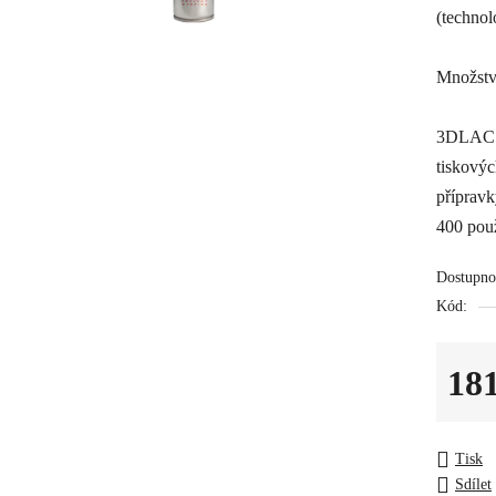
(techno
Množstv
3DLAC s
tiskovýc
přípravk
400 použ
Dostupno
Kód:
18
Měrná c
Tisk
Sdílet