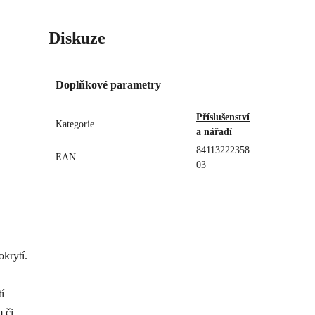
Diskuze
Doplňkové parametry
Příslušenství
Kategorie
a nářadí
84113222358
EAN
03
krytí.
í
 či