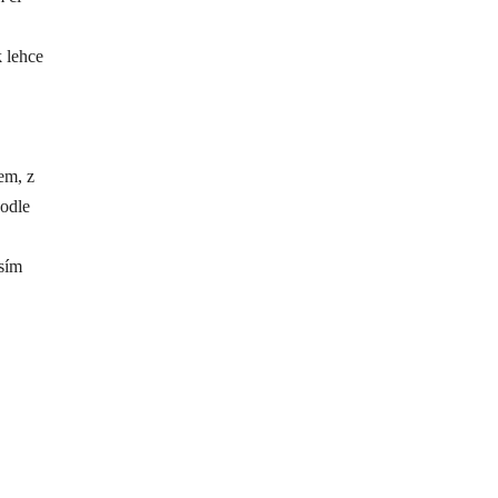
 lehce
em, z
podle
osím