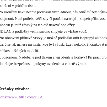
odtržení v průběhu tisku.
Po skončení tisku nechte podložku vychladnout, následně můžete výtisk
odejmout. Není potřeba větší síly či použití nástrojů – stupeň přilnavosti
modelu je totiž závislý na teplotě tiskové podložky.
3DLAC z podložky velmi snadno smyjete ve vlažné vodě.
Pro obnovení přilnavé vrstvy je možné podložku otřít isopropyl alkohol
krajů se tak nanese na místa, kde byl výtisk. Lze i několikrát opakovat 
velikosti tištěných modelů.
Upozornění: Nádoba je pod tlakem a její obsah je hořlavý! Při práci pr
dodržujte bezpečnostní pokyny uvedené na etiketě výrobku.
Stránky výrobce:
https://www.3dlac.com/DLA