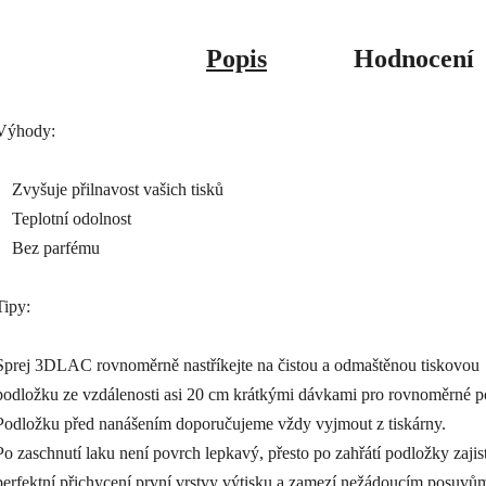
Popis
Hodnocení
Výhody:
Zvyšuje přilnavost vašich tisků
Teplotní odolnost
Bez parfému
Tipy:
Sprej 3DLAC rovnoměrně nastříkejte na čistou a odmaštěnou tiskovou
podložku ze vzdálenosti asi 20 cm krátkými dávkami pro rovnoměrné po
Podložku před nanášením doporučujeme vždy vyjmout z tiskárny.
Po zaschnutí laku není povrch lepkavý, přesto po zahřátí podložky zajist
perfektní přichycení první vrstvy výtisku a zamezí nežádoucím posuvům