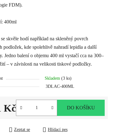
logie FDM).
í: 400ml
e skvěle hodí například na skleněný povrch
h podložek, kde spolehlivě nahradí lepidla a další
y. Jedno balení o objemu 400 ml vystačí cca na 300–
ití – v závislosti na velikosti tiskové podložky.
st
Skladem
(3 ks)
3DLAC-400ML
1 Kč
DO KOŠÍKU
ena:
Zeptat se
Hlídací pes