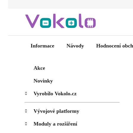
Přejít
na
obsah
Informace
Návody
Hodnocení obc
P
K
Přeskočit
Akce
kategorie
a
o
t
s
Novinky
e
t
g
Vyrobilo Vokolo.cz
r
o
a
r
i
n
Vývojové platformy
e
n
Moduly a rozšíření
í