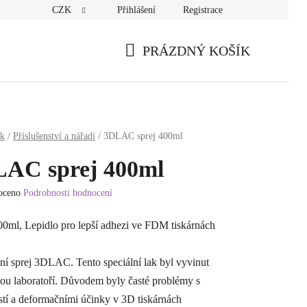
CZK
Přihlášení
Registrace
PRÁZDNÝ KOŠÍK
NÁKUPNÍ
KOŠÍK
sk
/
Příslušenství a nářadí
/
3DLAC sprej 400ml
AC sprej 400ml
oceno
Podrobnosti hodnocení
í
0ml, Lepidlo pro lepší adhezi ve FDM tiskárnách
í sprej 3DLAC. Tento speciální lak byl vyvinut
ou laboratoří. Důvodem byly časté problémy s
stí a deformačními účinky v 3D tiskárnách
.