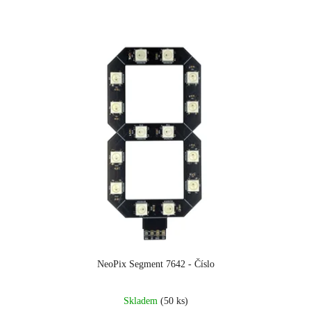
NeoPix Segment 7642 - Číslo
Průměrné
Skladem
(50 ks)
hodnocení