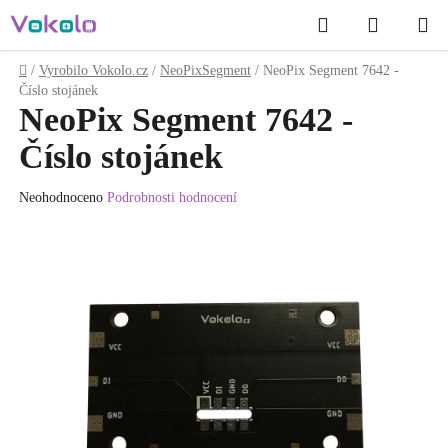
Přejít
Hledat
NÁKUP
na
obsah
KOŠÍK
Domů
/
Vyrobilo Vokolo.cz
/
NeoPixSegment
/
NeoPix Segment 7642 -
Číslo stojánek
NeoPix Segment 7642 -
Číslo stojánek
Průměrné
Neohodnoceno
Podrobnosti hodnocení
hodnocení
produktu
je
0.0
z
5
hvězdiček.