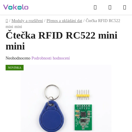
Přejít
Hledat
NÁKUP
na
obsah
KOŠÍK
Domů
/
Moduly a rozšíření
/
Přenos a ukládání dat
/
Čtečka RFID RC522
mini mini
Čtečka RFID RC522 mini
mini
Průměrné
Neohodnoceno
Podrobnosti hodnocení
hodnocení
NOVINKA
produktu
je
0.0
z
5
hvězdiček.