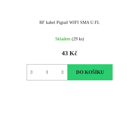
RF kabel Pigtail WIFI SMA U.FL
Průměrné
Skladem
(29 ks)
hodnocení
produktu
43 Kč
je
5.0
z
DO KOŠÍKU
5
hvězdiček.