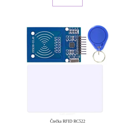
5
hvězdiček.
Čtečka RFID RC522
Průměrné