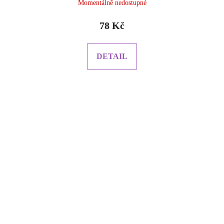
Momentálně nedostupné
hodnocení
produktu
78 Kč
je
5.0
z
DETAIL
5
hvězdiček.