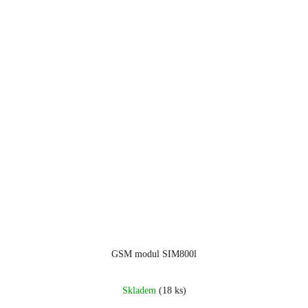
GSM modul SIM800l
Průměrné
Skladem
(18 ks)
hodnocení