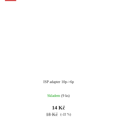
ISP adapter 10p->6p
Skladem
(9 ks)
14 Kč
18 Kč
(–22 %)