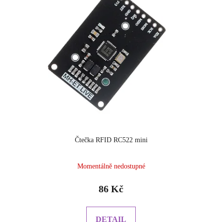
Čtečka RFID RC522 mini
Průměrné
Momentálně nedostupné
hodnocení
produktu
86 Kč
je
5.0
z
DETAIL