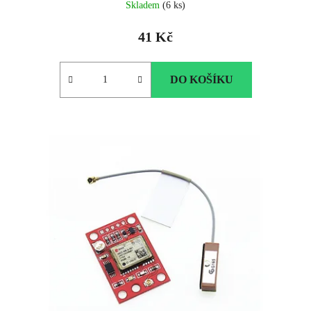
Skladem
(6 ks)
hodnocení
produktu
41 Kč
je
5.0
z
DO KOŠÍKU
5
hvězdiček.