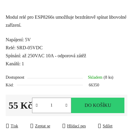
Modul relé pro ESP8266s umožňuje bezdrátově spínat libovolné
zařízení.
Napájení: 5V
Relé: SRD-05VDC
Spínání: až 250VAC 10A - odporová zátěž
Kanálů: 1
Dostupnost
Skladem
(8 ks)
Kód:
66350
55 Kč
DO KOŠÍKU
Měrná cena:
Tisk
Zeptat se
Hlídací pes
Sdílet