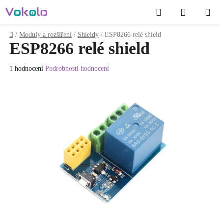
Přejít
Hledat
NÁKUP
na
obsah
KOŠÍK
Domů
/
Moduly a rozšíření
/
Shieldy
/
ESP8266 relé shield
ESP8266 relé shield
Průměrné
1 hodnocení
Podrobnosti hodnocení
hodnocení
produktu
je
5.0
z
5
hvězdiček.