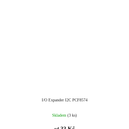
I/O Expander I2C PCF8574
Skladem
(3 ks)
33 Kč
od