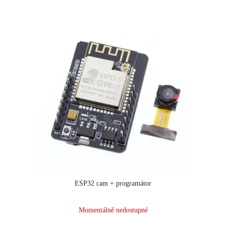
ESP32 cam + programátor
Průměrné
Momentálně nedostupné
hodnocení
produktu