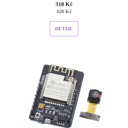
318 Kč
je
328 Kč
2.0
z
5
DETAIL
hvězdiček.