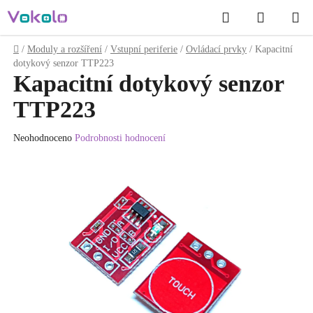
Přejít
Hledat
NÁKUP
na
obsah
KOŠÍK
Domů
/
Moduly a rozšíření
/
Vstupní periferie
/
Ovládací prvky
/
Kapacitní
dotykový senzor TTP223
Kapacitní dotykový senzor
TTP223
Průměrné
Neohodnoceno
Podrobnosti hodnocení
hodnocení
produktu
je
0.0
z
5
hvězdiček.