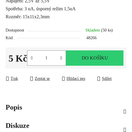
Napájení: 2,5V až 5,5V
Spotřeba: 3 uA, úsporný režim 1,5uA
Rozměr: 15x11x2,3mm
Dostupnost
Skladem
(50 ks)
Kód:
48266
5 Kč
DO KOŠÍKU
Měrná cena:
Tisk
Zeptat se
Hlídací pes
Sdílet
Popis
Diskuze