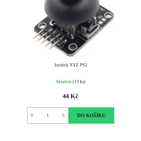
Joystick XYZ PS2
Průměrné
Skladem
(13 ks)
hodnocení
produktu
44 Kč
je
5.0
z
DO KOŠÍKU
5
hvězdiček.