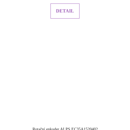
DETAIL
Rotační enkoder ALPS EC35A1520402