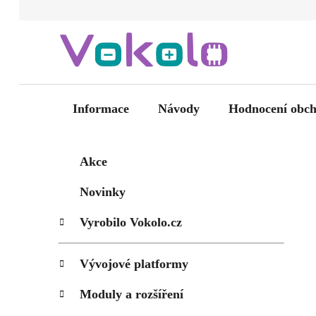
Přejít
na
obsah
Informace
Návody
Hodnocení obc
P
K
Přeskočit
Akce
kategorie
a
o
t
s
Novinky
e
t
g
Vyrobilo Vokolo.cz
r
o
a
r
i
n
Vývojové platformy
e
n
Moduly a rozšíření
í