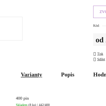
ZV
Kód:
od
Měrná c
Tisk
Sdílet
Varianty
Popis
Hodn
400 pin
Skladem
(8 ks)
| 442/400