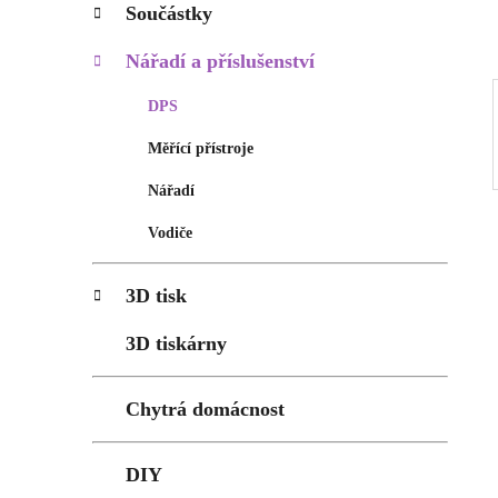
p
Součástky
a
n
Nářadí a příslušenství
e
DPS
l
Měřící přístroje
Nářadí
Vodiče
3D tisk
3D tiskárny
Chytrá domácnost
DIY