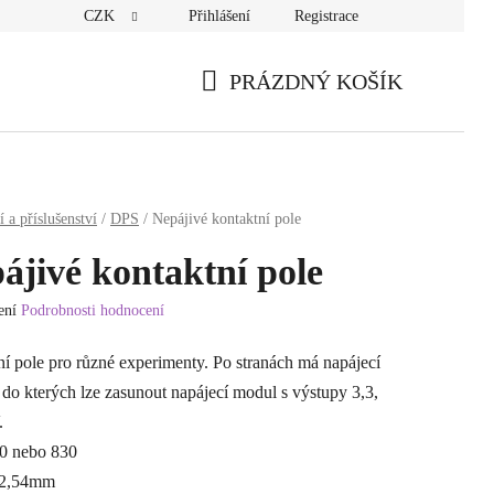
CZK
Přihlášení
Registrace
PRÁZDNÝ KOŠÍK
NÁKUPNÍ
KOŠÍK
 a příslušenství
/
DPS
/
Nepájivé kontaktní pole
ájivé kontaktní pole
ení
Podrobnosti hodnocení
í
í pole pro různé experimenty. Po stranách má napájecí
 do kterých lze zasunout napájecí modul s výstupy 3,3,
.
00 nebo 830
 2,54mm
.