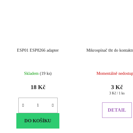
ESP01 ESP8266 adapter
Mikrospínač tht do kontakt
Průměrné
Skladem
(19 ks)
Momentálně nedostu
hodnocen
produktu
18 Kč
3 Kč
je
Měrná
3 Kč / 1 ks
5.0
cena:
z
5
DETAIL
hvězdiček
DO KOŠÍKU