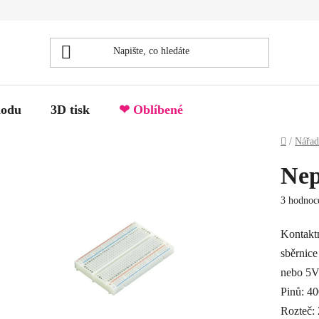
hodu
3D tisk
❤ Oblíbené
Domů
/
Nářadí
Nep
Průměrné
3 hodnoc
hodnocen
produktu
Kontaktn
je
sběrnice
5.0
nebo 5V
z
Pinů: 4
5
Rozteč:
hvězdiček