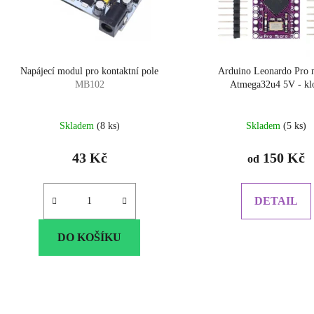
Napájecí modul pro kontaktní pole
Arduino Leonardo Pro 
MB102
Atmega32u4 5V - kl
Průměrné
Skladem
(8 ks)
Skladem
(5 ks)
hodnocen
produktu
43 Kč
150 Kč
od
je
5.0
z
DETAIL
5
hvězdiček
DO KOŠÍKU