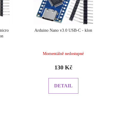
micro
Arduino Nano v3.0 USB-C - klon
on
Momentálně nedostupné
í
130 Kč
DETAIL
.