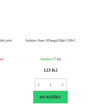
ního pole
Arduino Nano ATmega328pb USB-C
pné
Skladem
(7 ks)
í
123 Kč
.
DO KOŠÍKU