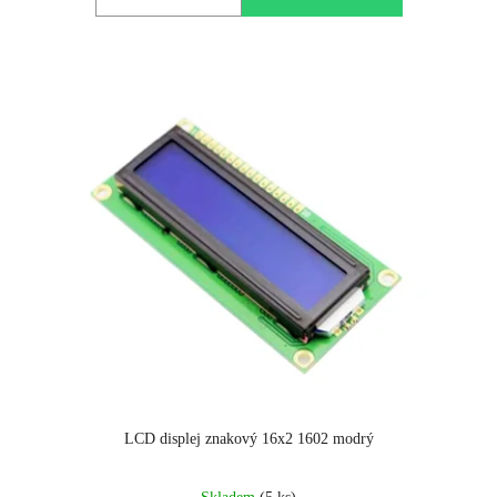
5
hvězdiček.
LCD displej znakový 16x2 1602 modrý