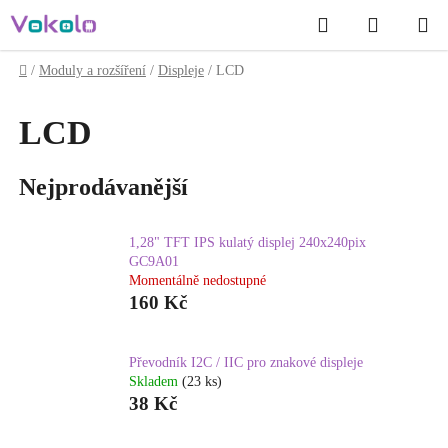
Přejít
Hledat
NÁKUP
na
obsah
KOŠÍK
Domů
/
Moduly a rozšíření
/
Displeje
/
LCD
LCD
Nejprodávanější
1,28" TFT IPS kulatý displej 240x240pix
GC9A01
Momentálně nedostupné
160 Kč
Převodník I2C / IIC pro znakové displeje
Skladem
(23 ks)
38 Kč