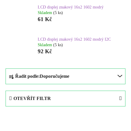
LCD displej znakový 16x2 1602 modrý
Skladem
(5 ks)
61 Kč
LCD displej znakový 16x2 1602 modrý I2C
Skladem
(5 ks)
92 Kč
Ř
Řadit podle:
Doporučujeme
a
z
e
OTEVŘÍT FILTR
n
í
V
p
ý
r