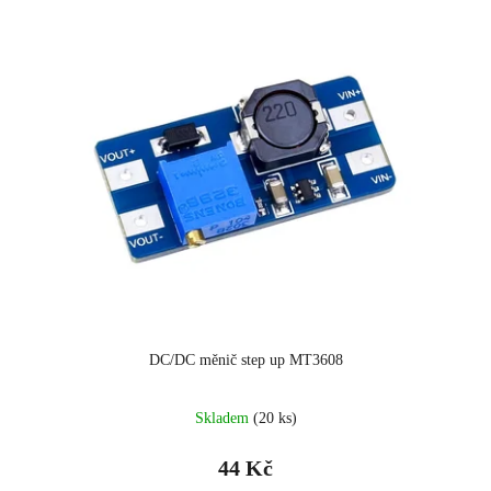
DC/DC měnič step up MT3608
Průměrné
Skladem
(20 ks)
hodnocení
produktu
44 Kč
je