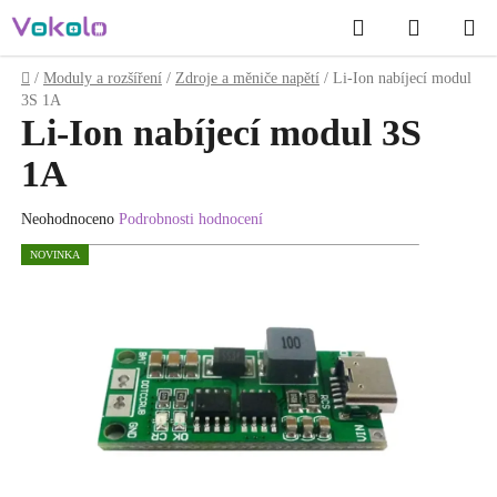
Přejít
Hledat
NÁKUP
na
obsah
KOŠÍK
Domů
/
Moduly a rozšíření
/
Zdroje a měniče napětí
/
Li-Ion nabíjecí modul
3S 1A
Li-Ion nabíjecí modul 3S
1A
Průměrné
Neohodnoceno
Podrobnosti hodnocení
hodnocení
NOVINKA
produktu
je
0.0
z
5
hvězdiček.