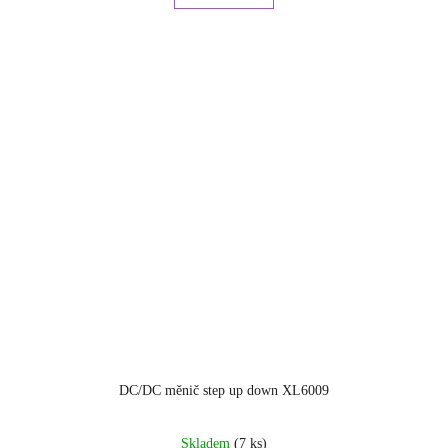
hvězdiček.
DC/DC měnič step up down XL6009
Průměrné
Skladem
(7 ks)