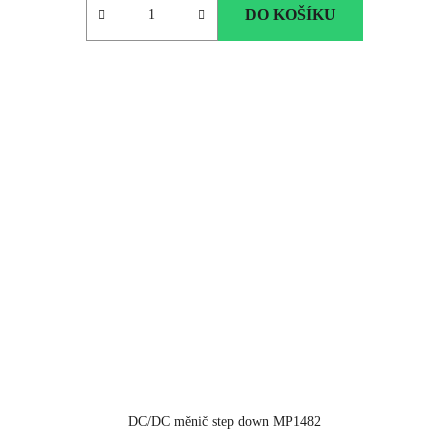
DO KOŠÍKU
DC/DC měnič step down MP1482