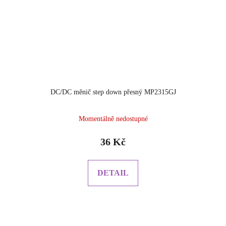
DC/DC měnič step down přesný MP2315GJ
Průměrné
Momentálně nedostupné
hodnocení
produktu
36 Kč
je
5.0
z
DETAIL
5
hvězdiček.