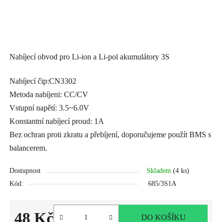
Nabíjecí obvod pro Li-ion a Li-pol akumulátory 3S
Nabíjecí čip:CN3302
Metoda nabíjeni: CC/CV
Vstupní napětí: 3.5~6.0V
Konstantní nabíjecí proud: 1A
Bez ochran proti zkratu a přebíjení, doporučujeme použít BMS s
balancerem.
Dostupnost
Skladem
(4 ks)
Kód:
685/3S1A
48 Kč
DO KOŠÍKU