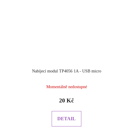
Nabíjecí modul TP4056 1A - USB micro
Průměrné
Momentálně nedostupné
hodnocení
produktu
20 Kč
je
5.0
z
DETAIL
5
hvězdiček.