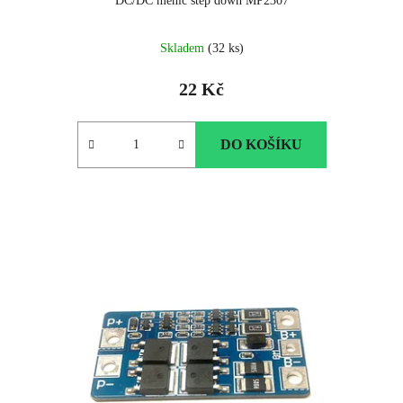
DC/DC měnič step down MP2307
Skladem
(32 ks)
22 Kč
DO KOŠÍKU