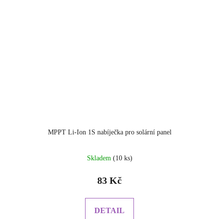
MPPT Li-Ion 1S nabíječka pro solární panel
Průměrné
Skladem
(10 ks)
hodnocení
produktu
83 Kč
je
5.0
z
DETAIL
5