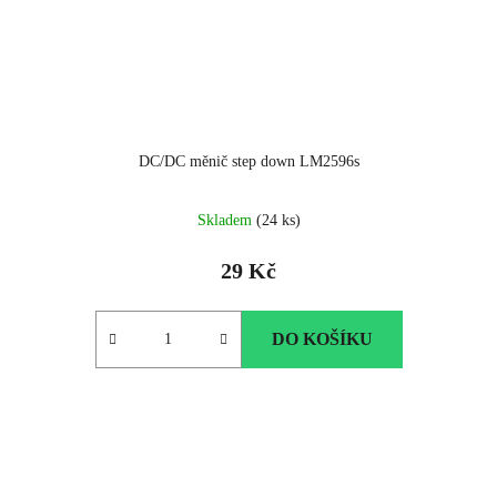
DC/DC měnič step down LM2596s
Průměrné
Skladem
(24 ks)
hodnocení
produktu
29 Kč
je
5.0
z
DO KOŠÍKU
5
hvězdiček.