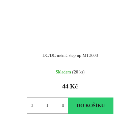
DC/DC měnič step up MT3608
Průměrné
Skladem
(20 ks)
hodnocení
produktu
44 Kč
je
5.0
z
DO KOŠÍKU
5
hvězdiček.