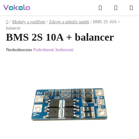
Přejít
Hledat
NÁKUP
na
obsah
KOŠÍK
Domů
/
Moduly a rozšíření
/
Zdroje a měniče napětí
/
BMS 2S 10A +
balancer
BMS 2S 10A + balancer
Průměrné
Neohodnoceno
Podrobnosti hodnocení
hodnocení
produktu
je
0.0
z
5
hvězdiček.