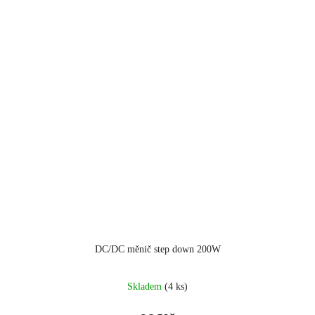
DC/DC měnič step down 200W
Skladem
(4 ks)