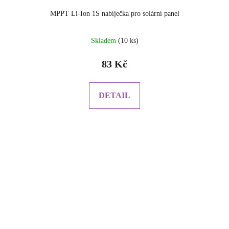
MPPT Li-Ion 1S nabíječka pro solární panel
Průměrné
Skladem
(10 ks)
hodnocení
produktu
83 Kč
je
5.0
z
DETAIL
5
hvězdiček.