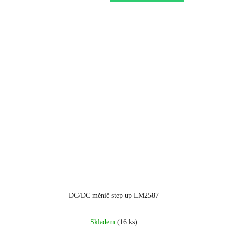
DC/DC měnič step up LM2587
Průměrné
Skladem
(16 ks)
hodnocení