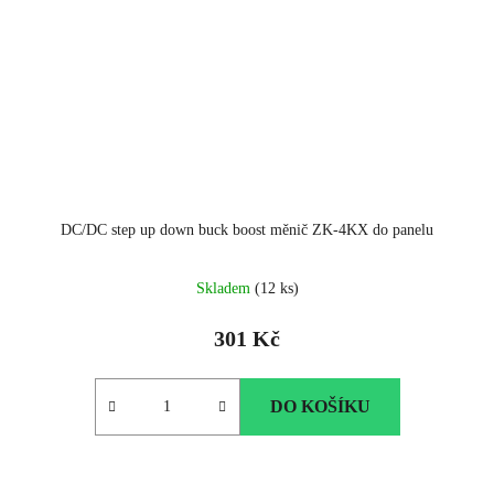
DC/DC step up down buck boost měnič ZK-4KX do panelu
Průměrné
Skladem
(12 ks)
hodnocení
produktu
301 Kč
je
5.0
z
DO KOŠÍKU
5
hvězdiček.