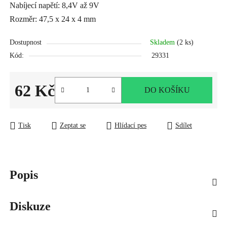
Nabíjecí napětí: 8,4V až 9V
Rozměr: 47,5 x 24 x 4 mm
Dostupnost
Skladem
(2 ks)
Kód:
29331
62 Kč
DO KOŠÍKU
Měrná cena:
Tisk
Zeptat se
Hlídací pes
Sdílet
Popis
Diskuze