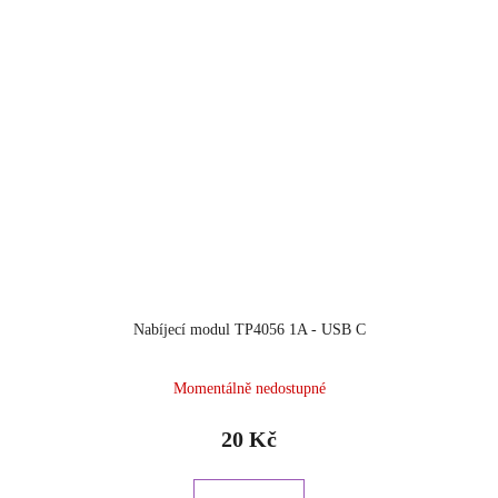
Nabíjecí modul TP4056 1A - USB C
Průměrné
Momentálně nedostupné
hodnocení
produktu
20 Kč
je
5.0
z