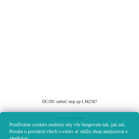
DC/DC měnič step up LM2587
Průměrné
Skladem
(8 ks)
hodnocení
Používáme cookies soubory aby vše fungovalo tak, jak má.
produktu
Prosím o povolení všech cookies ať můžu shop analyzovat a
102 Kč
je
zlepšovat.