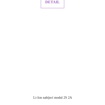
DETAIL
5
hvězdiček.
Li-Ion nabíjecí modul 2S 2A