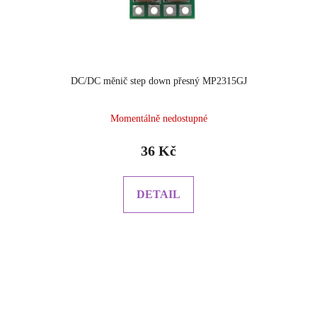
DC/DC měnič step down přesný MP2315GJ
Průměrné
Momentálně nedostupné
hodnocení
produktu
36 Kč
je
5.0
z
DETAIL
5
hvězdiček.