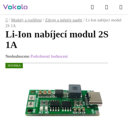
Přejít
Hledat
NÁKUP
na
obsah
KOŠÍK
Domů
/
Moduly a rozšíření
/
Zdroje a měniče napětí
/
Li-Ion nabíjecí modul
2S 1A
Li-Ion nabíjecí modul 2S
1A
Průměrné
Neohodnoceno
Podrobnosti hodnocení
hodnocení
NOVINKA
produktu
je
0.0
z
5
hvězdiček.