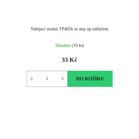
Nabíjecí modul TP4056 se step up měničem
Průměrné
Skladem
(19 ks)
hodnocení
produktu
33 Kč
je
4.0
z
DO KOŠÍKU
5
hvězdiček.