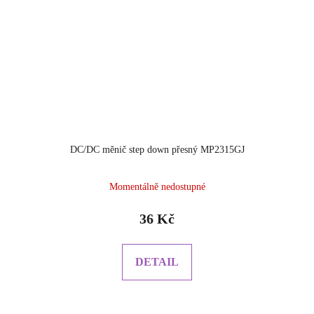
DC/DC měnič step down přesný MP2315GJ
Průměrné
Momentálně nedostupné
hodnocení
produktu
36 Kč
je
5.0
z
DETAIL
5
hvězdiček.