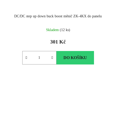
DC/DC step up down buck boost měnič ZK-4KX do panelu
Průměrné
Skladem
(12 ks)
hodnocení
produktu
301 Kč
je
5.0
z
DO KOŠÍKU
5
hvězdiček.