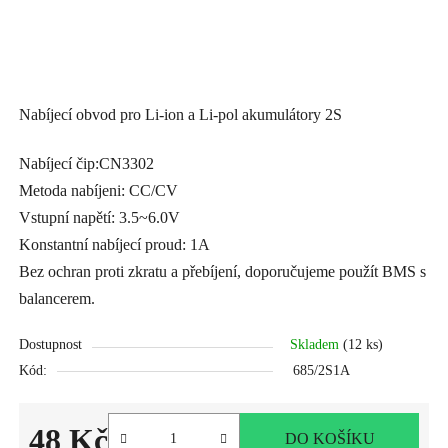
Nabíjecí obvod pro Li-ion a Li-pol akumulátory 2S
Nabíjecí čip:CN3302
Metoda nabíjeni: CC/CV
Vstupní napětí: 3.5~6.0V
Konstantní nabíjecí proud: 1A
Bez ochran proti zkratu a přebíjení, doporučujeme použít BMS s
balancerem.
Dostupnost
Skladem
(12 ks)
Kód:
685/2S1A
48 Kč
DO KOŠÍKU