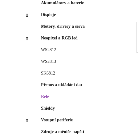
p
Akumulátory a baterie
a
Displeje
n
e
Motory, drivery a serva
l
Neopixel a RGB led
WS2812
WS2813
SK6812
Přenos a ukládání dat
Relé
Shieldy
Vstupní periferie
Zdroje a měniče napětí