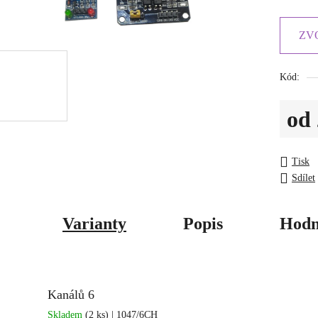
ZV
Kód:
od
Měrná c
Tisk
Sdílet
Varianty
Popis
Hodn
Kanálů 6
Skladem
(2 ks)
| 1047/6CH