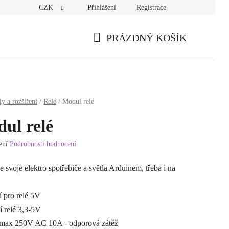
CZK
Přihlášení
Registrace
PRÁZDNÝ KOŠÍK
NÁKUPNÍ
KOŠÍK
y a rozšíření
/
Relé
/
Modul relé
ul relé
ení
Podrobnosti hodnocení
í
e svoje elektro spotřebiče a světla Arduinem, třeba i na
 pro relé 5V
 relé 3,3-5V
 max 250V AC 10A - odporová zátěž
.