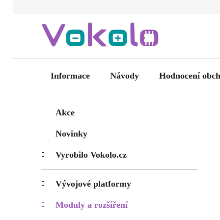
Přejít
na
obsah
Informace
Návody
Hodnocení obc
P
K
Přeskočit
Akce
kategorie
a
o
t
s
Novinky
e
t
g
Vyrobilo Vokolo.cz
r
o
a
r
i
n
Vývojové platformy
e
n
Moduly a rozšíření
í