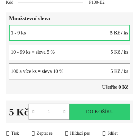
Kód:
P100-E2
Množstevní sleva
1 - 9 ks
5 Kč
/ ks
10 - 99 ks = sleva 5 %
5 Kč
/ ks
100 a více ks = sleva 10 %
5 Kč
/ ks
Ušetříte
0 Kč
5 Kč
DO KOŠÍKU
Měrná cena:
Tisk
Zeptat se
Hlídací pes
Sdílet