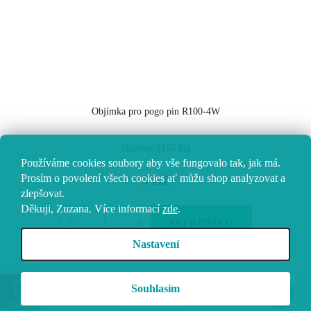
Objímka pro pogo pin R100-4W
Skladem
(155 ks)
Používáme cookies soubory aby vše fungovalo tak, jak má.
Prosím o povolení všech cookies ať můžu shop analyzovat a
5 Kč
zlepšovat.
Děkuji, Zuzana.
Více informací
zde
.
DO KOŠÍKU
Nastavení
Z
Vytvořil Shoptet
Souhlasím
á
Copyright 2026
Vokolo
. Všechna práva vyhrazena.
Upravit
Zobrazit