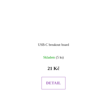
USB-C breakout board
Průměrné
Skladem
(5 ks)
hodnocení
produktu
21 Kč
je
5.0
z
DETAIL
5
hvězdiček.