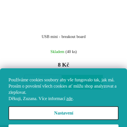
USB mini - breakout board
Skladem
(40 ks)
8 Kč
Používáme cookies soubory aby vše fungovalo tak, jak má.
DO KOŠÍKU
Prosím o povolení všech cookies ať můžu shop analyzovat a
zlepšovat.
Děkuji, Zuzana.
Více informací
zde
.
11
položek celkem
Nastavení
O
v
l