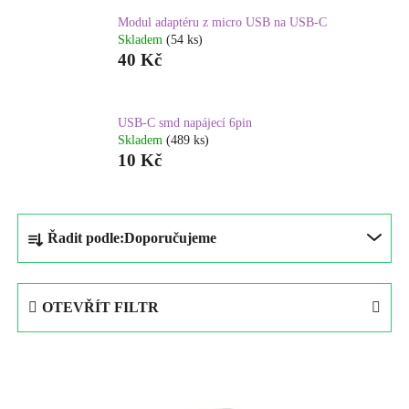
Modul adaptéru z micro USB na USB-C
Skladem
(54 ks)
40 Kč
USB-C smd napájecí 6pin
Skladem
(489 ks)
10 Kč
Ř
Řadit podle:
Doporučujeme
a
z
e
OTEVŘÍT FILTR
n
í
V
p
ý
r