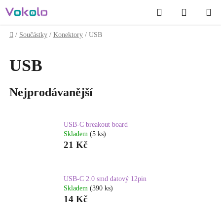
Přejít
Hledat
NÁKUP
na
obsah
KOŠÍK
Domů
/
Součástky
/
Konektory
/
USB
USB
Nejprodávanější
USB-C breakout board
Skladem
(5 ks)
21 Kč
USB-C 2.0 smd datový 12pin
Skladem
(390 ks)
14 Kč