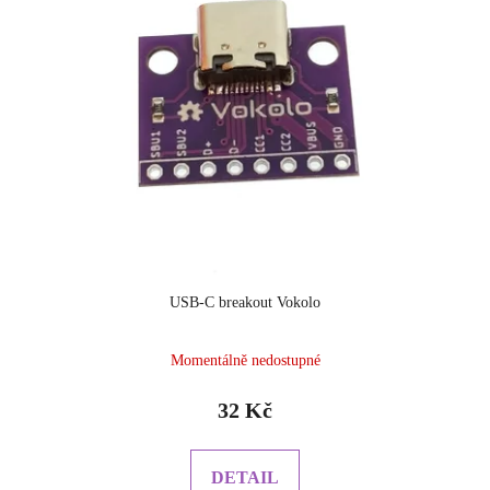
p
o
i
d
s
u
p
k
r
t
o
ů
d
u
k
t
ů
USB-C breakout Vokolo
Momentálně nedostupné
32 Kč
DETAIL