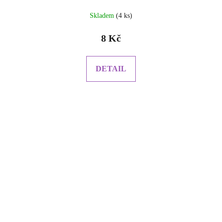
Průměrné
Skladem
(4 ks)
hodnocení
produktu
8 Kč
je
5.0
z
DETAIL
5
hvězdiček.