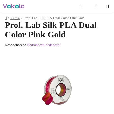
Přejít
Hledat
NÁKUP
na
obsah
KOŠÍK
Domů
/
3D tisk
/
Prof. Lab Silk PLA Dual Color Pink Gold
Prof. Lab Silk PLA Dual
Color Pink Gold
Průměrné
Neohodnoceno
Podrobnosti hodnocení
hodnocení
produktu
je
0.0
z
5
hvězdiček.