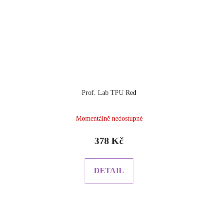
Prof. Lab TPU Red
Průměrné
Momentálně nedostupné
hodnocení
produktu
378 Kč
je
5.0
z
DETAIL
5
hvězdiček.