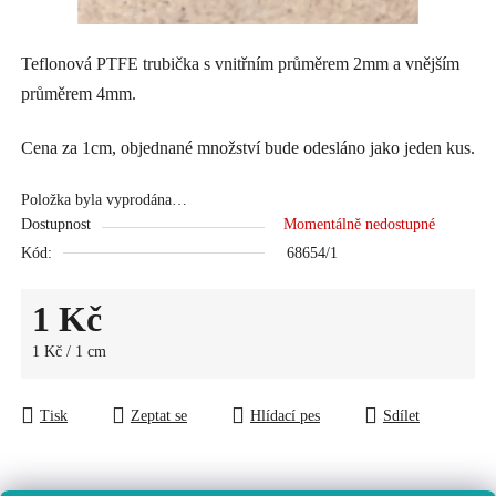
Teflonová PTFE trubička s vnitřním průměrem 2mm a vnějším
průměrem 4mm.
Cena za 1cm, objednané množství bude odesláno jako jeden kus.
Položka byla vyprodána…
Dostupnost
Momentálně nedostupné
Kód:
68654/1
1 Kč
Měrná cena:
1 Kč / 1 cm
Tisk
Zeptat se
Hlídací pes
Sdílet