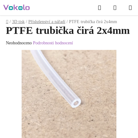
Přejít
Hledat
NÁKUP
na
obsah
KOŠÍK
Domů
/
3D tisk
/
Příslušenství a nářadí
/
PTFE trubička čirá 2x4mm
PTFE trubička čirá 2x4mm
Průměrné
Neohodnoceno
Podrobnosti hodnocení
hodnocení
produktu
je
0.0
z
5
hvězdiček.