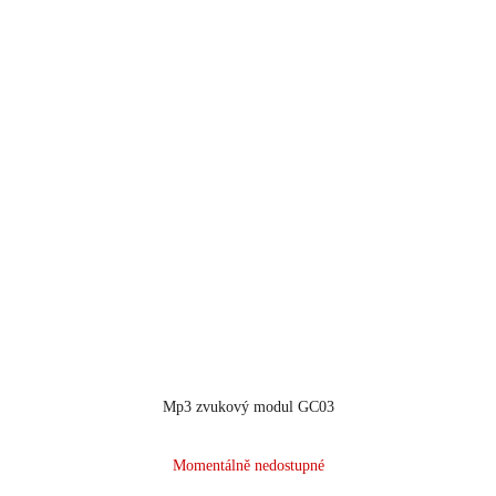
Mp3 zvukový modul GC03
Průměrné
Momentálně nedostupné
hodnocení