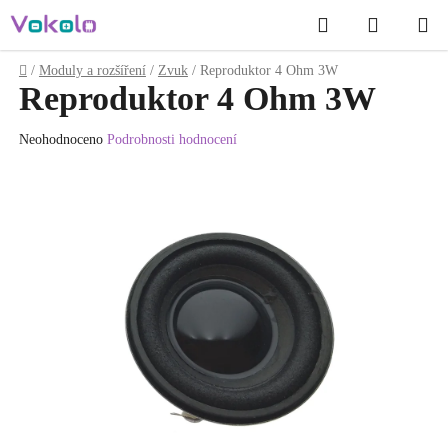
Přejít
Hledat
NÁKUP
na
obsah
KOŠÍK
Domů
/
Moduly a rozšíření
/
Zvuk
/
Reproduktor 4 Ohm 3W
Reproduktor 4 Ohm 3W
Průměrné
Neohodnoceno
Podrobnosti hodnocení
hodnocení
produktu
je
0.0
z
5
hvězdiček.