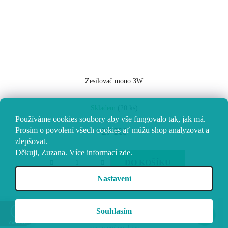
Zesilovač mono 3W
Průměrné
Skladem
(20 ks)
hodnocení
Používáme cookies soubory aby vše fungovalo tak, jak má.
produktu
27 Kč
Prosím o povolení všech cookies ať můžu shop analyzovat a
je
zlepšovat.
4.0
Děkuji, Zuzana.
Více informací
zde
.
z
DO KOŠÍKU
5
Nastavení
hvězdiček.
Z
Vytvořil Shoptet
Souhlasím
á
Copyright 2026
Vokolo
. Všechna práva vyhrazena.
Upravit
Zobrazit