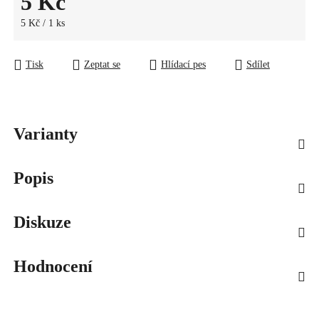
5 Kč
Měrná cena:
5 Kč / 1 ks
Tisk
Zeptat se
Hlídací pes
Sdílet
Varianty
Popis
Diskuze
Hodnocení