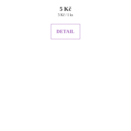
5 Kč
Měrná
5 Kč / 1 ks
cena:
DETAIL