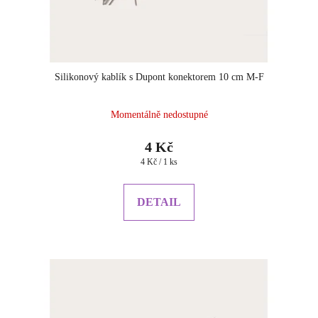
Silikonový kablík s Dupont konektorem 10 cm M-F
Momentálně nedostupné
4 Kč
Měrná
4 Kč / 1 ks
cena:
DETAIL