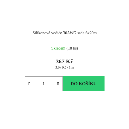
Silikonové vodiče 30AWG sada 6x20m
Skladem
(18 ks)
367 Kč
Měrná
3.67 Kč / 1 m
cena:
DO KOŠÍKU