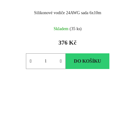
Silikonové vodiče 24AWG sada 6x10m
Průměrné
Skladem
(35 ks)
hodnocení
produktu
376 Kč
je
5.0
z
DO KOŠÍKU
5
hvězdiček.