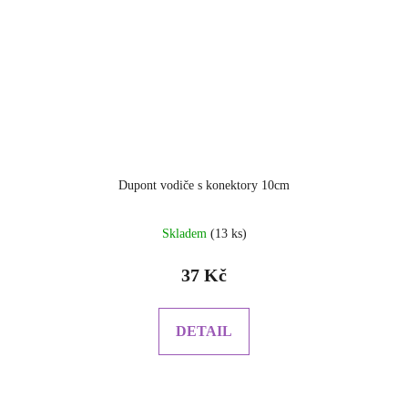
Dupont vodiče s konektory 10cm
Průměrné
Skladem
(13 ks)
hodnocení
produktu
37 Kč
je
5.0
z
DETAIL
5
hvězdiček.