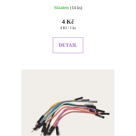
Skladem
(14 ks)
4 Kč
Měrná
4 Kč / 1 ks
cena:
DETAIL