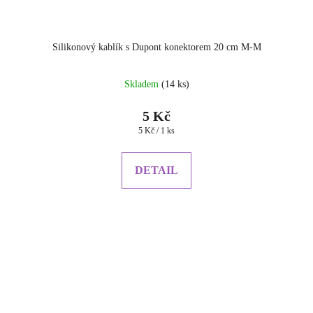
Silikonový kablík s Dupont konektorem 20 cm M-M
Skladem
(14 ks)
5 Kč
Měrná
5 Kč / 1 ks
cena:
DETAIL