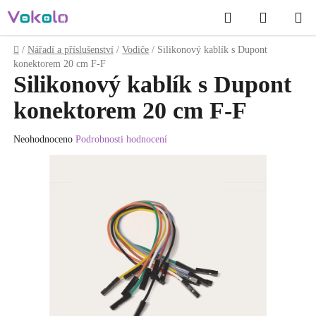
Přejít
Hledat
NÁKUP
na
obsah
KOŠÍK
Domů
/
Nářadí a příslušenství
/
Vodiče
/
Silikonový kablík s Dupont
konektorem 20 cm F-F
Silikonový kablík s Dupont
konektorem 20 cm F-F
Průměrné
Neohodnoceno
Podrobnosti hodnocení
hodnocení
produktu
je
0.0
z
5
hvězdiček.