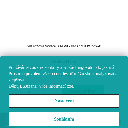
Silikonové vodiče 30AWG sada 5x10m box-B
Skladem
(16 ks)
Používáme cookies soubory aby vše fungovalo tak, jak má.
Prosím o povolení všech cookies ať můžu shop analyzovat a
273 Kč
zlepšovat.
Děkuji, Zuzana.
Více informací
zde
.
DO KOŠÍKU
Nastavení
Z
Vytvořil Shoptet
Souhlasím
á
Copyright 2026
Vokolo
. Všechna práva vyhrazena.
Upravit
Zobrazit