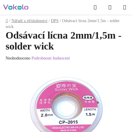
Přejít
Hledat
NÁKUP
na
obsah
KOŠÍK
Domů
/
Nářadí a příslušenství
/
DPS
/
Odsávací lícna 2mm/1,5m - solder
wick
Odsávací lícna 2mm/1,5m -
solder wick
Průměrné
Neohodnoceno
Podrobnosti hodnocení
hodnocení
produktu
je
0.0
z
5
hvězdiček.