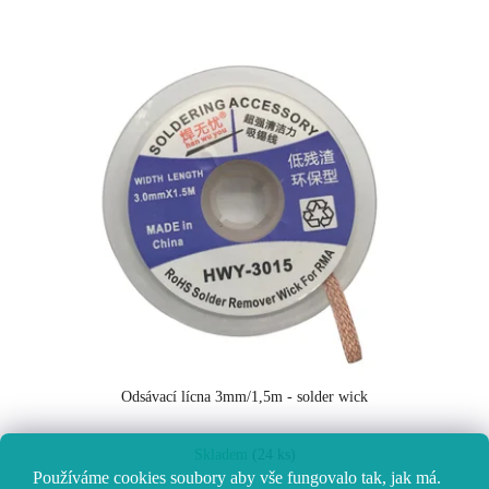
Odsávací lícna 3mm/1,5m - solder wick
Průměrné
Skladem
(24 ks)
hodnocení
Používáme cookies soubory aby vše fungovalo tak, jak má.
produktu