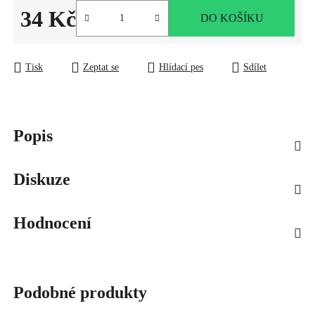
34 Kč
DO KOŠÍKU
Měrná cena:
Tisk
Zeptat se
Hlídací pes
Sdílet
Popis
Diskuze
Hodnocení
Podobné produkty