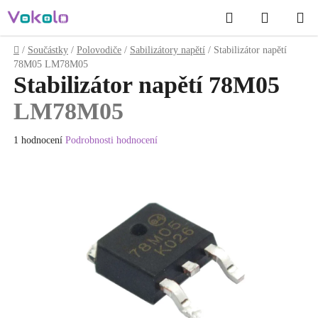
Přejít
Hledat
NÁKUP
na
obsah
KOŠÍK
Domů
/
Součástky
/
Polovodiče
/
Sabilizátory napětí
/
Stabilizátor napětí
78M05
LM78M05
Stabilizátor napětí 78M05
LM78M05
Průměrné
1 hodnocení
Podrobnosti hodnocení
hodnocení
produktu
je
5.0
z
5
hvězdiček.