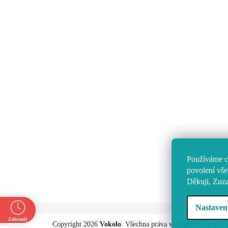
Používáme co
povolení vše
Děkuji, Zuz
Nastaven
Z
Zobrazit
Copyright 2026
Vokolo
. Všechna práva vyhrazena.
Upravit 