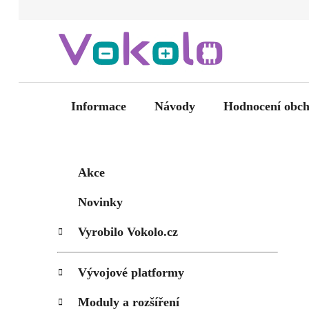
Přejít
na
obsah
Informace
Návody
Hodnocení obc
P
K
Přeskočit
Akce
kategorie
a
o
t
s
Novinky
e
t
g
Vyrobilo Vokolo.cz
r
o
a
r
i
n
Vývojové platformy
e
n
Moduly a rozšíření