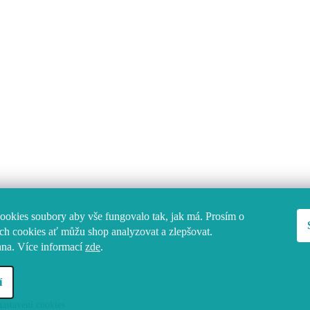
okies soubory aby vše fungovalo tak, jak má. Prosím o
ch cookies ať můžu shop analyzovat a zlepšovat.
ana.
Více informací
zde
.
í
nastavení cookies