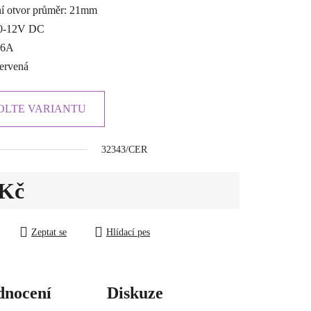
í otvor průměr: 21mm
 0-12V DC
.
16A
červená
OLTE VARIANTU
32343/CER
 Kč
ena:
Zeptat se
Hlídací pes
nocení
Diskuze