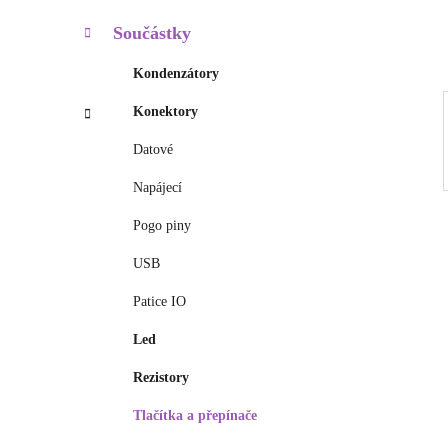
í
p
Součástky
a
n
Kondenzátory
e
Konektory
l
Datové
Napájecí
Pogo piny
USB
Patice IO
Led
Rezistory
Tlačítka a přepínače