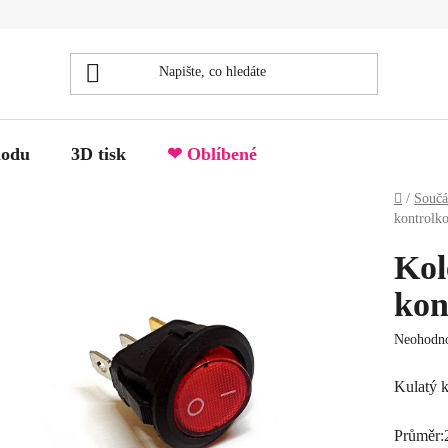
hodu
3D tisk
❤ Oblíbené
Domů
/
Součá
kontrolk
Kol
kon
Průměrné
Neohodn
hodnocen
produktu
Kulatý 
je
0.0
Průměr