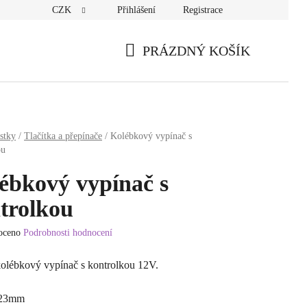
CZK
Přihlášení
Registrace
PRÁZDNÝ KOŠÍK
NÁKUPNÍ
KOŠÍK
stky
/
Tlačítka a přepínače
/
Kolébkový vypínač s
ou
ébkový vypínač s
trolkou
oceno
Podrobnosti hodnocení
í
kolébkový vypínač s kontrolkou 12V.
:23mm