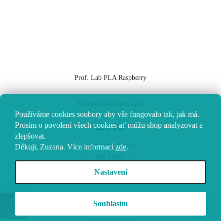
Prof. Lab PLA Raspberry
Momentálně nedostupné
Používáme cookies soubory aby vše fungovalo tak, jak má.
Prosím o povolení všech cookies ať můžu shop analyzovat a
220 Kč
zlepšovat.
Děkuji, Zuzana.
Více informací
zde
.
DETAIL
Nastavení
Z
Vytvořil Shoptet
Souhlasím
á
Copyright 2026
Vokolo
. Všechna práva vyhrazena.
Upravit
Zobrazit
nastavení cookies