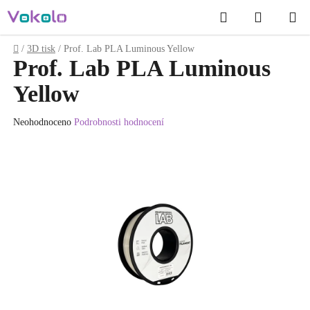
Přejít
Hledat
NÁKUP
na
obsah
KOŠÍK
Domů
/
3D tisk
/
Prof. Lab PLA Luminous Yellow
Prof. Lab PLA Luminous
Yellow
Průměrné
Neohodnoceno
Podrobnosti hodnocení
hodnocení
produktu
je
0.0
z
5
hvězdiček.