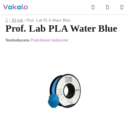
Přejít
Hledat
NÁKUP
na
obsah
KOŠÍK
Domů
/
3D tisk
/
Prof. Lab PLA Water Blue
Prof. Lab PLA Water Blue
Průměrné
Neohodnoceno
Podrobnosti hodnocení
hodnocení
produktu
je
0.0
z
5
hvězdiček.