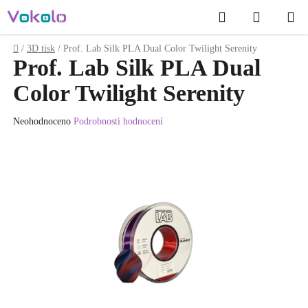
Přejít
Hledat
NÁKUP
na
obsah
KOŠÍK
Domů
/
3D tisk
/
Prof. Lab Silk PLA Dual Color Twilight Serenity
Prof. Lab Silk PLA Dual
Color Twilight Serenity
Průměrné
Neohodnoceno
Podrobnosti hodnocení
hodnocení
produktu
je
0.0
z
5
hvězdiček.