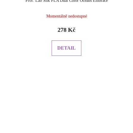
Prof. Lab Silk PLA Dual Color Oceans Embrace
Momentálně nedostupné
278 Kč
DETAIL