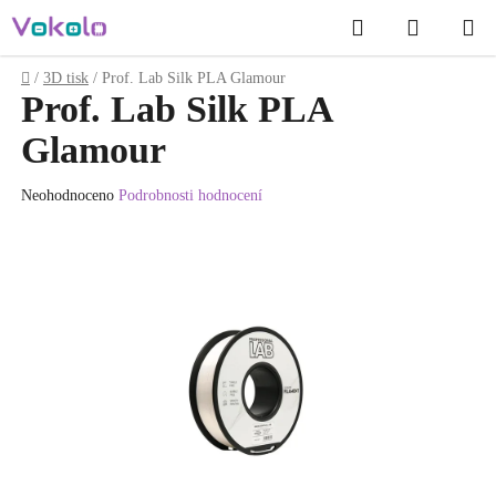
Přejít
Hledat
NÁKUP
na
obsah
KOŠÍK
Domů
/
3D tisk
/
Prof. Lab Silk PLA Glamour
Prof. Lab Silk PLA
Glamour
Průměrné
Neohodnoceno
Podrobnosti hodnocení
hodnocení
produktu
je
0.0
z
5
hvězdiček.