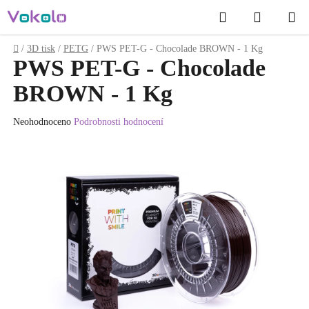
Přejít
Hledat
NÁKUP
na
obsah
KOŠÍK
Domů
/
3D tisk
/
PETG
/
PWS PET-G - Chocolade BROWN - 1 Kg
PWS PET-G - Chocolade
BROWN - 1 Kg
Průměrné
Neohodnoceno
Podrobnosti hodnocení
hodnocení
produktu
je
0.0
z
5
hvězdiček.