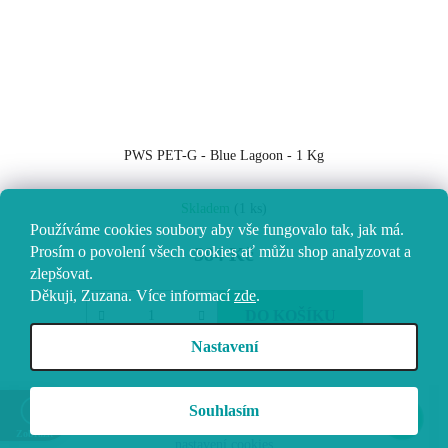
PWS PET-G - Blue Lagoon - 1 Kg
Skladem
(1 ks)
Používáme cookies soubory aby vše fungovalo tak, jak má.
Prosím o povolení všech cookies ať můžu shop analyzovat a
584 Kč
zlepšovat.
Děkuji, Zuzana.
Více informací
zde
.
DO KOŠÍKU
Nastavení
Z
Vytvořil Shoptet
Souhlasím
á
Copyright 2026
Vokolo
. Všechna práva vyhrazena.
Upravit
Zobrazit
nastavení cookies