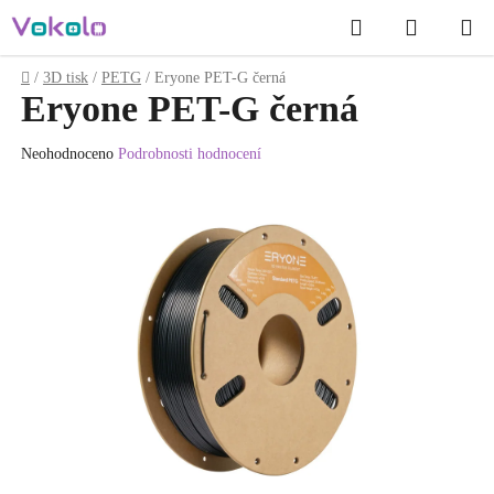
Přejít
Hledat
NÁKUP
na
obsah
KOŠÍK
Domů
/
3D tisk
/
PETG
/
Eryone PET-G černá
Eryone PET-G černá
Průměrné
Neohodnoceno
Podrobnosti hodnocení
hodnocení
produktu
je
0.0
z
5
hvězdiček.