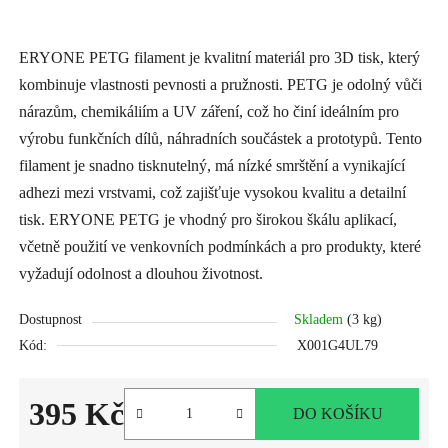
ERYONE PETG filament je kvalitní materiál pro 3D tisk, který
kombinuje vlastnosti pevnosti a pružnosti. PETG je odolný vůči
nárazům, chemikáliím a UV záření, což ho činí ideálním pro
výrobu funkčních dílů, náhradních součástek a prototypů. Tento
filament je snadno tisknutelný, má nízké smrštění a vynikající
adhezi mezi vrstvami, což zajišťuje vysokou kvalitu a detailní
tisk. ERYONE PETG je vhodný pro širokou škálu aplikací,
včetně použití ve venkovních podmínkách a pro produkty, které
vyžadují odolnost a dlouhou životnost.
Dostupnost
Skladem
(3 kg)
Kód:
X001G4UL79
395 Kč
DO KOŠÍKU
Měrná cena: