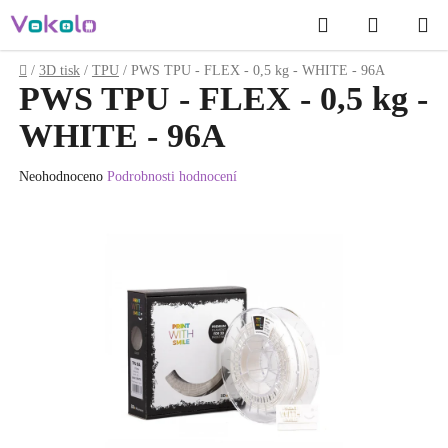
Přejít
Hledat
NÁKUP
na
obsah
KOŠÍK
Domů
/
3D tisk
/
TPU
/
PWS TPU - FLEX - 0,5 kg - WHITE - 96A
PWS TPU - FLEX - 0,5 kg -
WHITE - 96A
Průměrné
Neohodnoceno
Podrobnosti hodnocení
hodnocení
produktu
je
0.0
z
5
hvězdiček.