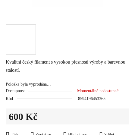
Kvalitní český filament s vysokou přesností výroby a barevnou
stálostí.
Položka byla vyprodána…
Dostupnost
Momentálně nedostupné
Kód:
8594196453365
600 Kč
Měrná cena:
Tisk
Zeptat se
Hlídací pes
Sdílet