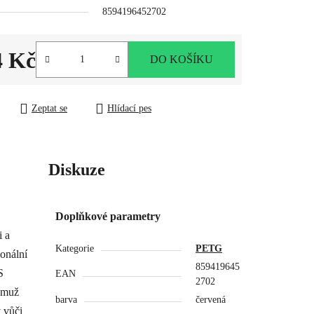
8594196452702
.
4 Kč
DO KOŠÍKU
ena:
Zeptat se
Hlídací pes
Diskuze
Doplňkové parametry
i a
Kategorie
PETG
onální
859419645
S
EAN
2702
čemuž
barva
červená
 vůči