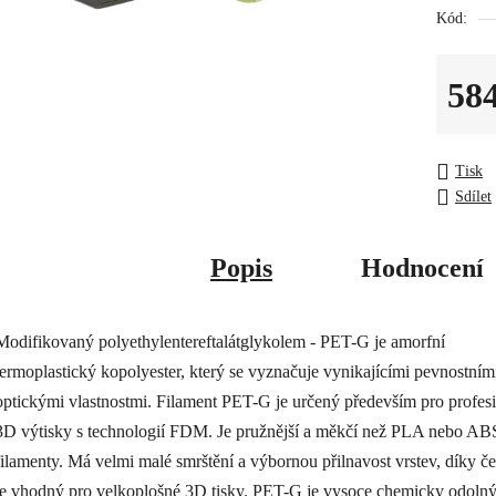
5
Kód:
hvězdiček
58
Měrná c
Tisk
Sdílet
Popis
Hodnocení
Modifikovaný polyethylentereftalátglykolem - PET-G je amorfní
termoplastický kopolyester, který se vyznačuje vynikajícími pevnostním
optickými vlastnostmi. Filament PET-G je určený především pro profesi
3D výtisky s technologií FDM. Je pružnější a měkčí než PLA nebo AB
filamenty. Má velmi malé smrštění a výbornou přilnavost vrstev, díky 
je vhodný pro velkoplošné 3D tisky. PET-G je vysoce chemicky odolný