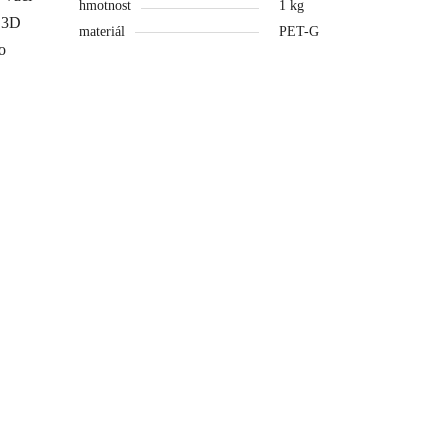
hmotnost
1 kg
e 3D
materiál
PET-G
o