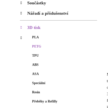
p
Součástky
a
n
Nářadí a příslušenství
e
l
3D tisk
PLA
PETG
TPU
ABS
ASA
Speciální
Resin
Přeběhy a Refilly