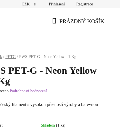
CZK
Přihlášení
Registrace
PRÁZDNÝ KOŠÍK
NÁKUPNÍ
KOŠÍK
sk
/
PETG
/
PWS PET-G - Neon Yellow - 1 Kg
 PET-G - Neon Yellow
 Kg
oceno
Podrobnosti hodnocení
í
 český filament s vysokou přesností výroby a barevnou
st
Skladem
(1 ks)