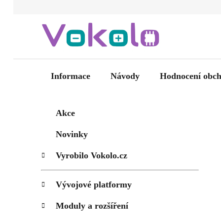
Přejít
na
obsah
Informace
Návody
Hodnocení obc
P
K
Přeskočit
Akce
kategorie
a
o
t
s
Novinky
e
t
g
Vyrobilo Vokolo.cz
r
o
a
r
i
n
Vývojové platformy
e
n
Moduly a rozšíření
í