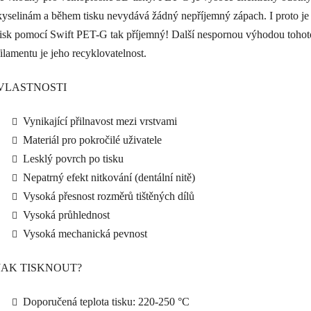
kyselinám a během tisku nevydává žádný nepříjemný zápach. I proto j
tisk pomocí Swift PET-G tak příjemný! Další nespornou výhodou tohot
filamentu je jeho recyklovatelnost.
VLASTNOSTI
Vynikající přilnavost mezi vrstvami
Materiál pro pokročilé uživatele
Lesklý povrch po tisku
Nepatrný efekt nitkování (dentální nitě)
Vysoká přesnost rozměrů tištěných dílů
Vysoká průhlednost
Vysoká mechanická pevnost
JAK TISKNOUT?
Doporučená teplota tisku: 220-250 °C