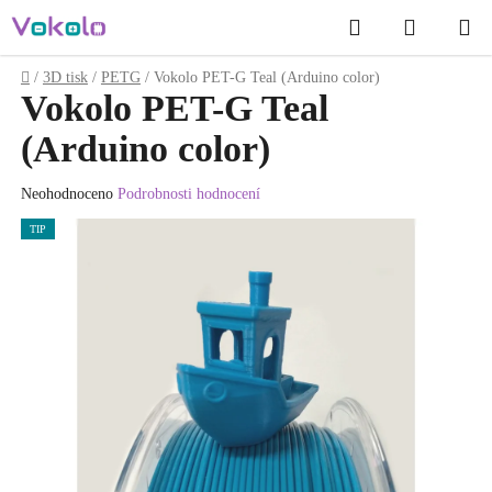
Přejít
Hledat
NÁKUP
na
obsah
KOŠÍK
Domů
/
3D tisk
/
PETG
/
Vokolo PET-G Teal (Arduino color)
Vokolo PET-G Teal
(Arduino color)
Průměrné
Neohodnoceno
Podrobnosti hodnocení
hodnocení
TIP
produktu
je
0.0
z
5
hvězdiček.