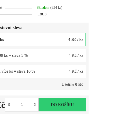
st
Skladem
(834 ks)
53018
tevní sleva
 ks
4 Kč
/ ks
99 ks = sleva 5 %
4 Kč
/ ks
 více ks = sleva 10 %
4 Kč
/ ks
Ušetříte
0 Kč
Kč
DO KOŠÍKU
ena: