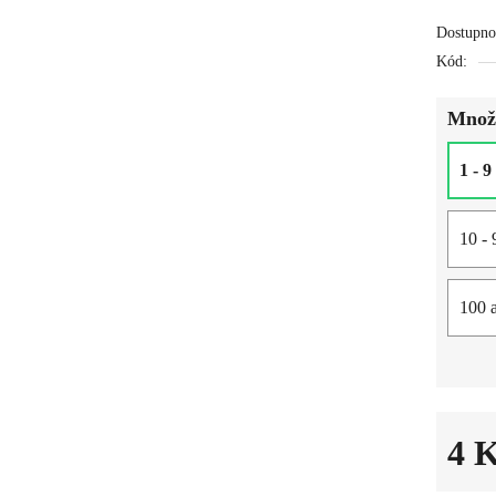
Dostupno
Kód:
Množs
1 - 9
10 - 
100 a
4 
Měrná c