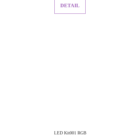
z
DETAIL
5
hvězdiček.
LED Kit001 RGB