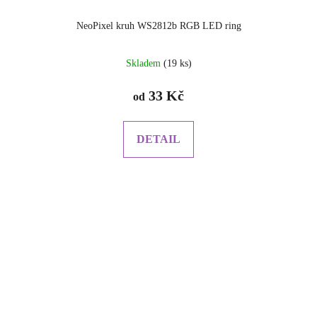
NeoPixel kruh WS2812b RGB LED ring
Průměrné
Skladem
(19 ks)
hodnocení
produktu
33 Kč
od
je
5.0
z
DETAIL
5
hvězdiček.