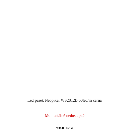
Led pásek Neopixel WS2812B 60led/m černá
Průměrné
Momentálně nedostupné
hodnocení
produktu
208 Kč