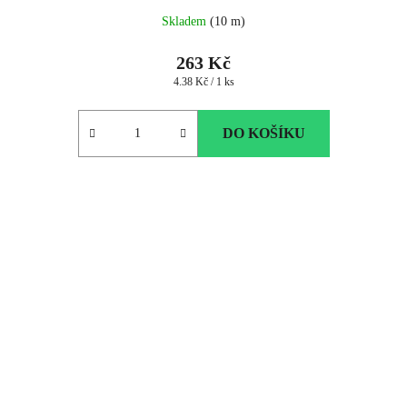
Skladem
(10 m)
263 Kč
Měrná
4.38 Kč / 1 ks
cena:
DO KOŠÍKU