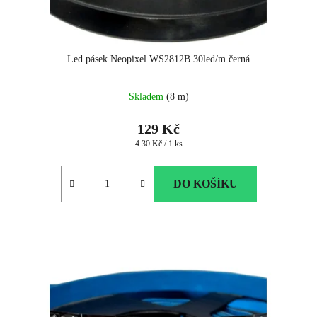
Led pásek Neopixel WS2812B 30led/m černá
Průměrné
Skladem
(8 m)
hodnocení
produktu
129 Kč
je
Měrná
4.30 Kč / 1 ks
5.0
cena:
z
5
DO KOŠÍKU
hvězdiček.