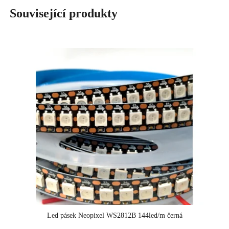
Související produkty
Led pásek Neopixel WS2812B 144led/m černá