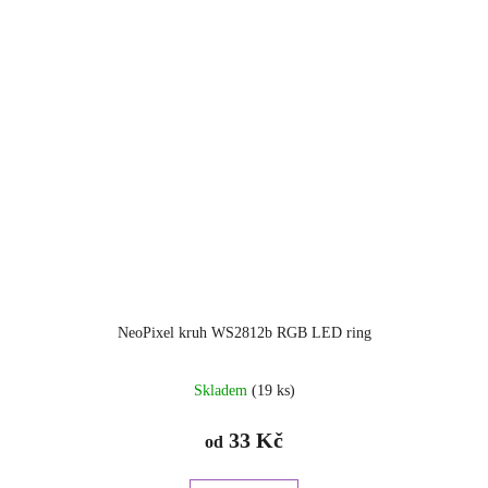
NeoPixel kruh WS2812b RGB LED ring
Průměrné
Skladem
(19 ks)
hodnocení
produktu
33 Kč
od
je
5.0