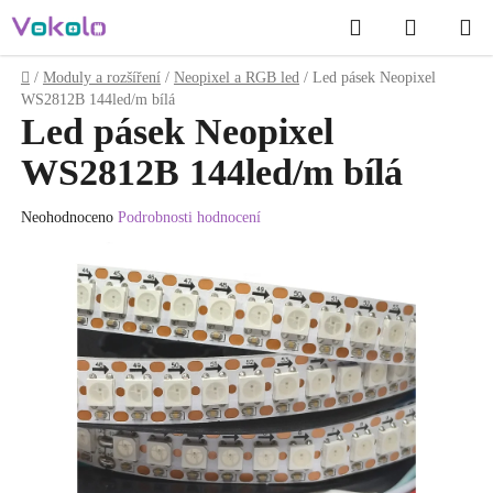
Přejít
Hledat
NÁKUP
na
obsah
KOŠÍK
Domů
/
Moduly a rozšíření
/
Neopixel a RGB led
/
Led pásek Neopixel
WS2812B 144led/m bílá
Led pásek Neopixel
WS2812B 144led/m bílá
Průměrné
Neohodnoceno
Podrobnosti hodnocení
hodnocení
produktu
je
0.0
z
5
hvězdiček.