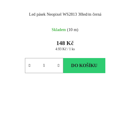
Led pásek Neopixel WS2813 30led/m černá
Skladem
(10 m)
148 Kč
Měrná
4.93 Kč / 1 ks
cena:
DO KOŠÍKU