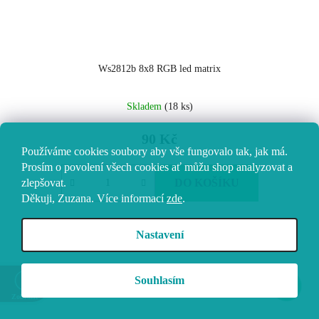
Ws2812b 8x8 RGB led matrix
Skladem
(18 ks)
90 Kč
Používáme cookies soubory aby vše fungovalo tak, jak má.
Prosím o povolení všech cookies ať můžu shop analyzovat a
zlepšovat.
DO KOŠÍKU
Děkuji, Zuzana.
Více informací
zde
.
Nastavení
Souhlasím
Zobrazit