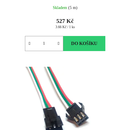
Skladem
(5 m)
527 Kč
Měrná
3.66 Kč / 1 ks
cena:
DO KOŠÍKU