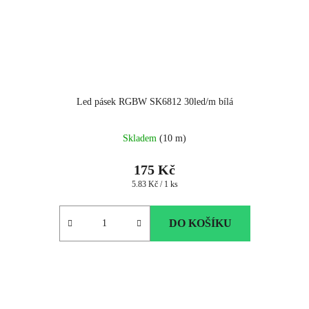
Led pásek RGBW SK6812 30led/m bílá
Skladem
(10 m)
175 Kč
Měrná
5.83 Kč / 1 ks
cena:
DO KOŠÍKU