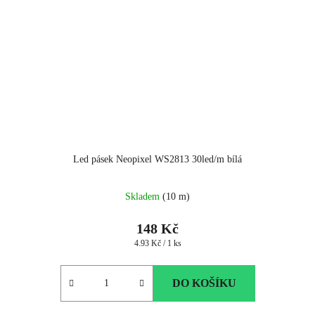
Led pásek Neopixel WS2813 30led/m bílá
Skladem
(10 m)
148 Kč
Měrná
4.93 Kč / 1 ks
cena:
DO KOŠÍKU