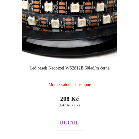
Led pásek Neopixel WS2812B 60led/m černá
Průměrné
Momentálně nedostupné
hodnocení
produktu
208 Kč
je
Měrná
3.47 Kč / 1 ks
5.0
cena:
z
5
DETAIL
hvězdiček.