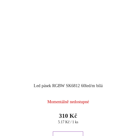
Led pásek RGBW SK6812 60led/m bílá
Momentálně nedostupné
310 Kč
Měrná
5.17 Kč / 1 ks
cena: