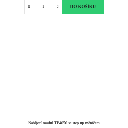
DO KOŠÍKU
Nabíjecí modul TP4056 se step up měničem