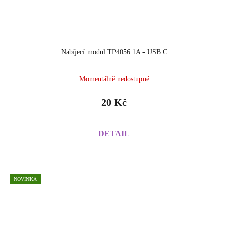
Nabíjecí modul TP4056 1A - USB C
Průměrné
Momentálně nedostupné
hodnocení
produktu
20 Kč
je
5.0
z
DETAIL
5
hvězdiček.
NOVINKA