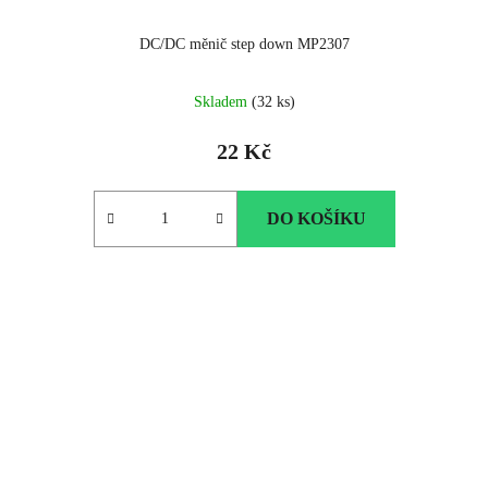
DC/DC měnič step down MP2307
Skladem
(32 ks)
22 Kč
DO KOŠÍKU