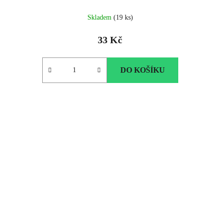
Průměrné
Skladem
(19 ks)
hodnocení
produktu
33 Kč
je
4.0
z
DO KOŠÍKU
5
hvězdiček.