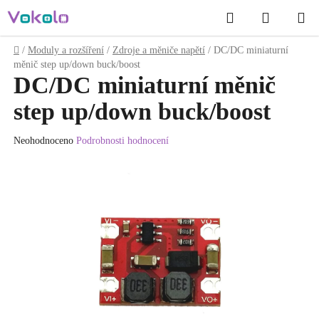
Přejít
Hledat
NÁKUP
na
obsah
KOŠÍK
Domů
/
Moduly a rozšíření
/
Zdroje a měniče napětí
/
DC/DC miniaturní
měnič step up/down buck/boost
DC/DC miniaturní měnič
step up/down buck/boost
Průměrné
Neohodnoceno
Podrobnosti hodnocení
hodnocení
produktu
je
0.0
z
5
hvězdiček.