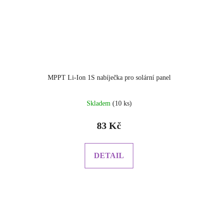
MPPT Li-Ion 1S nabíječka pro solární panel
Průměrné
Skladem
(10 ks)
hodnocení
produktu
83 Kč
je
5.0
z
DETAIL
5
hvězdiček.