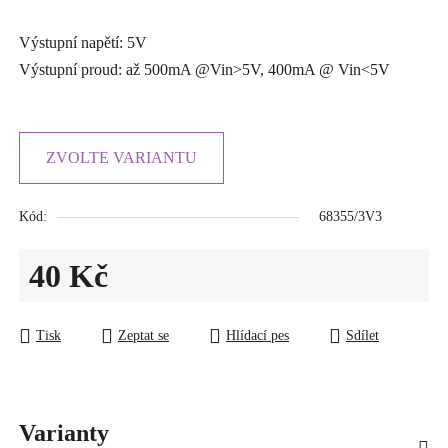
Výstupní napětí: 5V
Výstupní proud: až 500mA @Vin>5V, 400mA @ Vin<5V
ZVOLTE VARIANTU
Kód:
68355/3V3
40 Kč
Měrná cena:
Tisk
Zeptat se
Hlídací pes
Sdílet
Varianty