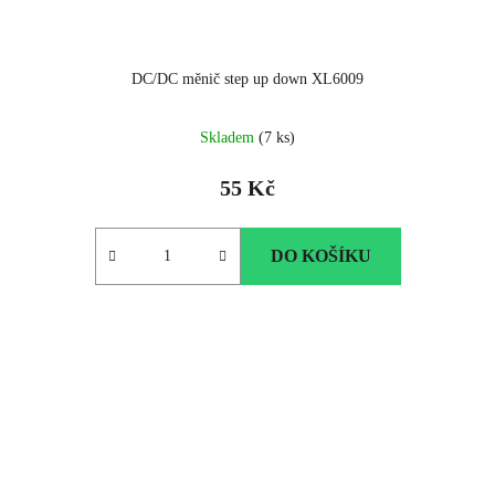
DC/DC měnič step up down XL6009
Průměrné
Skladem
(7 ks)
hodnocení
produktu
55 Kč
je
5.0
z
DO KOŠÍKU
5
hvězdiček.