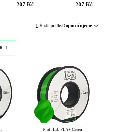
207 Kč
207 Kč
Ř
Řadit podle:
Doporučujeme
a
z
e
TR
n
í
p
r
o
d
u
k
t
ů
ue
Prof. Lab PLA+ Green