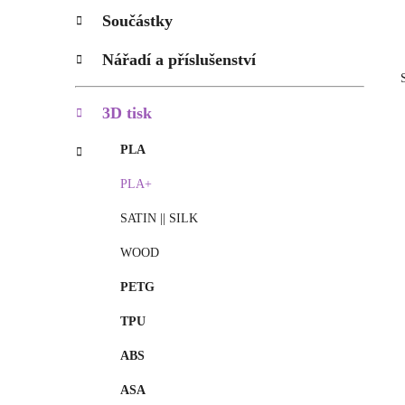
p
Součástky
a
n
Nářadí a příslušenství
e
l
3D tisk
PLA
PLA+
SATIN || SILK
WOOD
PETG
TPU
ABS
ASA