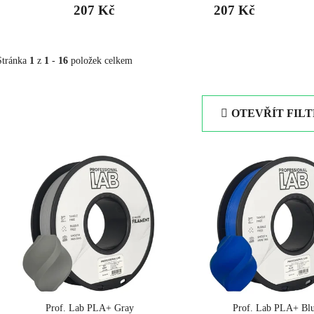
207 Kč
207 Kč
Stránka
1
z
1
-
16
položek celkem
OTEVŘÍT FIL
V
ý
p
i
s
p
r
o
d
Prof. Lab PLA+ Gray
Prof. Lab PLA+ Bl