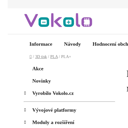
Přejít
na
obsah
Informace
Návody
Hodnocení obc
Domů
/
3D tisk
/
PLA
/
PLA+
P
K
Přeskočit
Akce
kategorie
a
o
t
s
Novinky
e
t
g
Vyrobilo Vokolo.cz
r
o
a
r
i
n
Vývojové platformy
e
n
Moduly a rozšíření
í