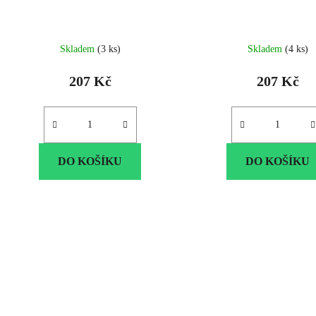
u
k
t
Skladem
(3 ks)
Skladem
(4 ks)
ů
207 Kč
207 Kč
DO KOŠÍKU
DO KOŠÍKU