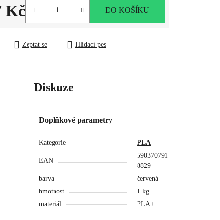
7 Kč
DO KOŠÍKU
ena:
Zeptat se
Hlídací pes
Diskuze
Doplňkové parametry
Kategorie
PLA
590370791
EAN
8829
barva
červená
hmotnost
1 kg
materiál
PLA+