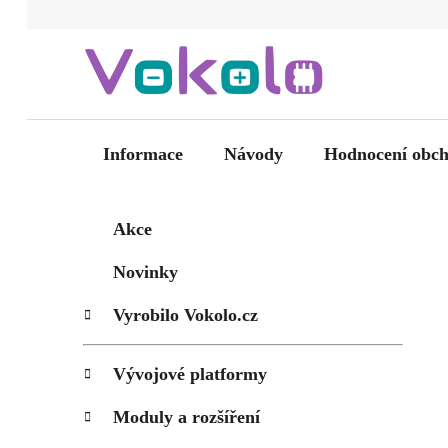
Přejít
na
obsah
Informace
Návody
Hodnocení obc
P
K
Přeskočit
Akce
kategorie
a
o
t
s
Novinky
e
t
g
Vyrobilo Vokolo.cz
r
o
a
r
i
n
Vývojové platformy
e
n
Moduly a rozšíření
í