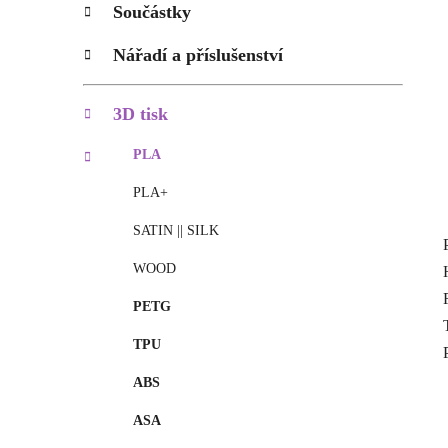
p
Součástky
a
n
Nářadí a příslušenství
e
l
3D tisk
PLA
PLA+
SATIN || SILK
WOOD
PETG
TPU
ABS
ASA