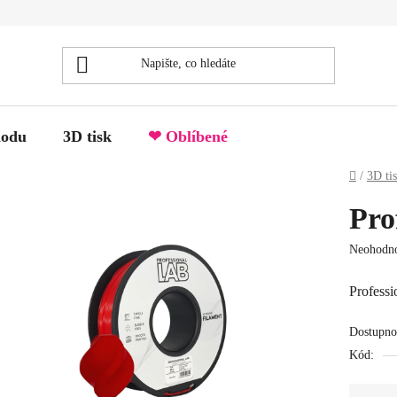
hodu
3D tisk
❤ Oblíbené
Domů
/
3D ti
Pro
Průměrné
Neohodn
hodnocen
produktu
Professi
je
0.0
Dostupno
z
Kód:
5
hvězdiček