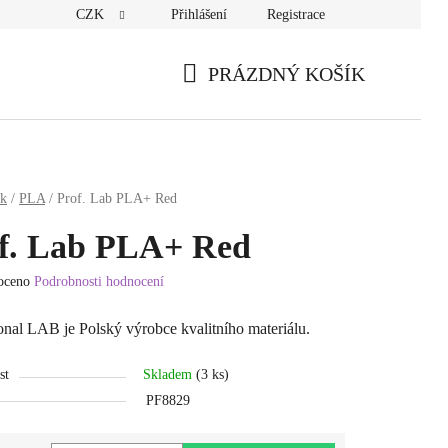
CZK
Přihlášení
Registrace
PRÁZDNÝ KOŠÍK
NÁKUPNÍ
KOŠÍK
sk
/
PLA
/
Prof. Lab PLA+ Red
f. Lab PLA+ Red
oceno
Podrobnosti hodnocení
í
onal LAB je Polský výrobce kvalitního materiálu.
st
Skladem
(3 ks)
PF8829
.