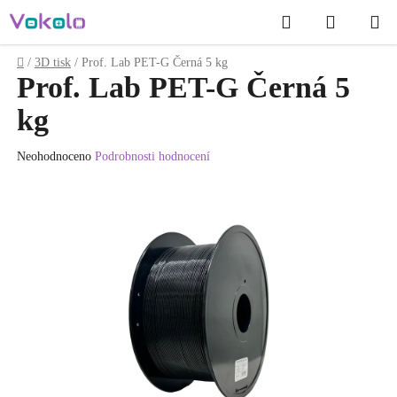
Přejít
Hledat
NÁKUP
na
obsah
KOŠÍK
Domů
/
3D tisk
/
Prof. Lab PET-G Černá 5 kg
Prof. Lab PET-G Černá 5
kg
Průměrné
Neohodnoceno
Podrobnosti hodnocení
hodnocení
produktu
je
0.0
z
5
hvězdiček.