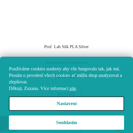
Prof. Lab Silk PLA Silver
Momentálně nedostupné
Používáme cookies soubory aby vše fungovalo tak, jak má.
Prosím o povolení všech cookies ať můžu shop analyzovat a
278 Kč
zlepšovat.
Děkuji, Zuzana.
Více informací
zde
.
DETAIL
Nastavení
Z
Vytvořil Shoptet
Souhlasím
á
Copyright 2026
Vokolo
. Všechna práva vyhrazena.
Upravit
Zobrazit
nastavení cookies