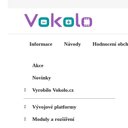
Přejít
na
obsah
Informace
Návody
Hodnocení obc
P
K
Přeskočit
Akce
kategorie
a
o
t
s
Novinky
e
t
g
Vyrobilo Vokolo.cz
r
o
a
r
i
n
Vývojové platformy
e
n
Moduly a rozšíření
í