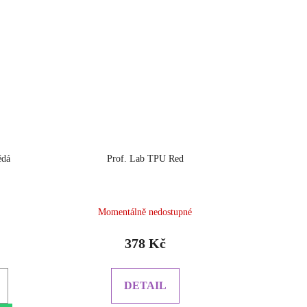
ědá
Prof. Lab TPU Red
Průměrné
Momentálně nedostupné
hodnocení
produktu
378 Kč
je
5.0
z
DETAIL
5