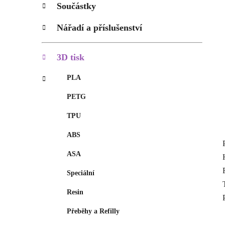
p
Součástky
a
n
Nářadí a příslušenství
e
l
3D tisk
PLA
PETG
TPU
ABS
ASA
Speciální
Resin
Přeběhy a Refilly