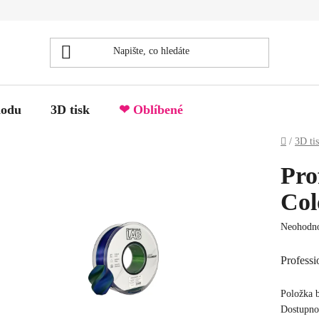
hodu
3D tisk
❤ Oblíbené
Domů
/
3D ti
Pro
Col
Průměrné
Neohodn
hodnocen
produktu
Professi
je
0.0
Položka 
z
Dostupno