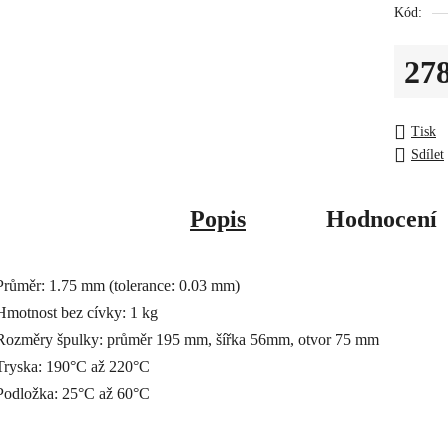
5
Kód:
hvězdiček
27
Měrná c
Tisk
Sdílet
Popis
Hodnocení
Průměr: 1.75 mm (tolerance: 0.03 mm)
Hmotnost bez cívky: 1 kg
Rozměry špulky: průměr 195 mm, šířka 56mm, otvor 75 mm
Tryska: 190°C až 220°C
Podložka: 25°C až 60°C