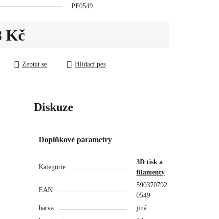
PF0549
.
8 Kč
ena:
Zeptat se
Hlídací pes
Diskuze
Doplňkové parametry
3D tisk a
Kategorie
filamenty
590370792
EAN
0549
barva
jiná