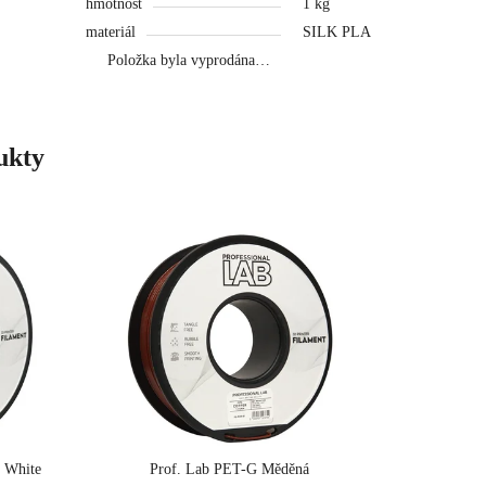
hmotnost
1 kg
materiál
SILK PLA
Položka byla vyprodána…
ukty
 White
Prof. Lab PET-G Měděná