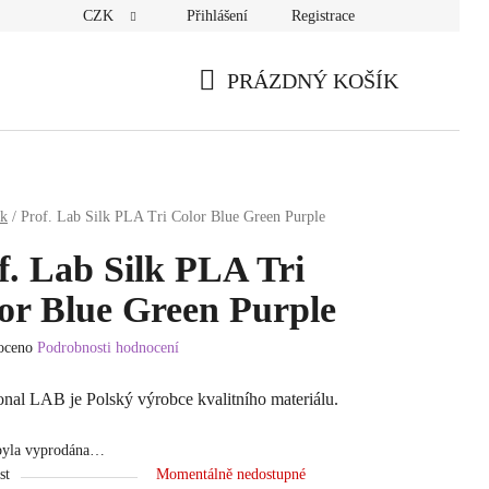
CZK
Přihlášení
Registrace
PRÁZDNÝ KOŠÍK
NÁKUPNÍ
KOŠÍK
sk
/
Prof. Lab Silk PLA Tri Color Blue Green Purple
f. Lab Silk PLA Tri
or Blue Green Purple
oceno
Podrobnosti hodnocení
í
onal LAB je Polský výrobce kvalitního materiálu.
byla vyprodána…
st
Momentálně nedostupné