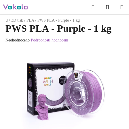
Přejít
Hledat
NÁKUP
na
obsah
KOŠÍK
Domů
/
3D tisk
/
PLA
/
PWS PLA - Purple - 1 kg
PWS PLA - Purple - 1 kg
Průměrné
Neohodnoceno
Podrobnosti hodnocení
hodnocení
produktu
je
0.0
z
5
hvězdiček.