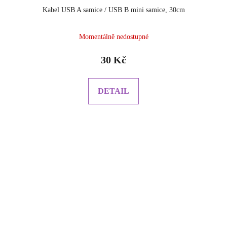
Kabel USB A samice / USB B mini samice, 30cm
Průměrné
Momentálně nedostupné
hodnocení
produktu
30 Kč
je
5.0
z
DETAIL
5
hvězdiček.