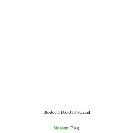
hvězdiček.
Bluetooth DX-BT04-E smd
Skladem
(7 ks)