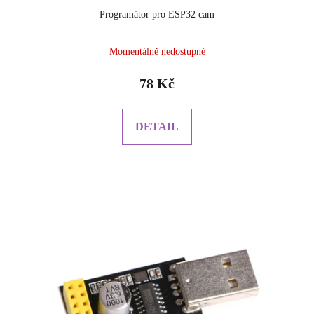
Programátor pro ESP32 cam
Průměrné
Momentálně nedostupné
hodnocení
produktu
78 Kč
je
5.0
z
DETAIL
5
hvězdiček.