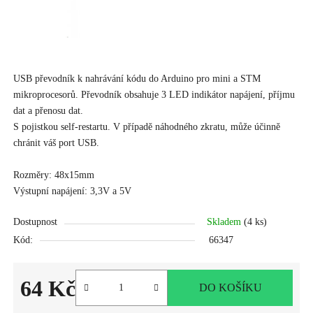
USB převodník k nahrávání kódu do Arduino pro mini a STM
mikroprocesorů. Převodník obsahuje 3 LED indikátor napájení, příjmu
dat a přenosu dat.
S pojistkou self-restartu. V případě náhodného zkratu, může účinně
chránit váš port USB.
Rozměry: 48x15mm
Výstupní napájení: 3,3V a 5V
Dostupnost
Skladem
(4 ks)
Kód:
66347
64 Kč
DO KOŠÍKU
Měrná cena: