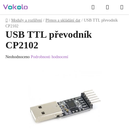
Přejít
Hledat
NÁKUP
na
obsah
KOŠÍK
Domů
/
Moduly a rozšíření
/
Přenos a ukládání dat
/
USB TTL převodník
CP2102
USB TTL převodník
CP2102
Průměrné
Neohodnoceno
Podrobnosti hodnocení
hodnocení
produktu
je
0.0
z
5
hvězdiček.