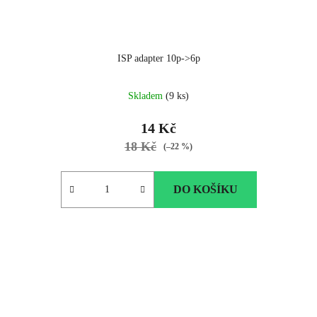
ISP adapter 10p->6p
Skladem
(9 ks)
14 Kč
18 Kč
(–22 %)
DO KOŠÍKU