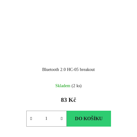
Bluetooth 2.0 HC-05 breakout
Průměrné
Skladem
(2 ks)
hodnocení
produktu
83 Kč
je
5.0
z
DO KOŠÍKU
5
hvězdiček.