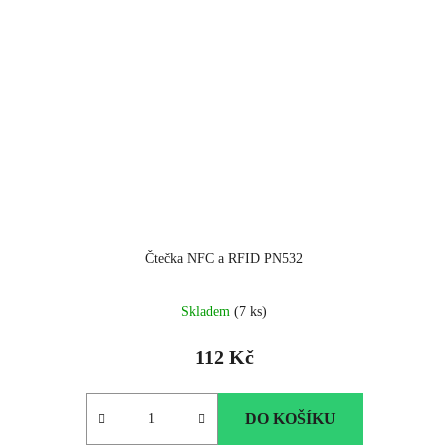
Čtečka NFC a RFID PN532
Průměrné
Skladem
(7 ks)
hodnocení
produktu
112 Kč
je
5.0
z
DO KOŠÍKU
5