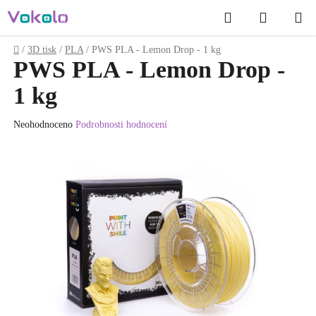
Přejít
Hledat
NÁKUP
na
obsah
KOŠÍK
Domů
/
3D tisk
/
PLA
/
PWS PLA - Lemon Drop - 1 kg
PWS PLA - Lemon Drop -
1 kg
Průměrné
Neohodnoceno
Podrobnosti hodnocení
hodnocení
produktu
je
0.0
z
5
hvězdiček.