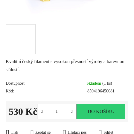
Kvalitní český filament s vysokou přesností výroby a barevnou
stálostí.
Dostupnost
Skladem
(1 ks)
Kód:
8594196450081
530 Kč
DO KOŠÍKU
Měrná cena:
Tisk
Zeptat se
Hlídací pes
Sdílet